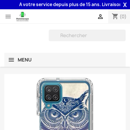
X
A votre service depuis plus de 15 ans. Livraison 48H a
shopping_cart


(0)
MENU