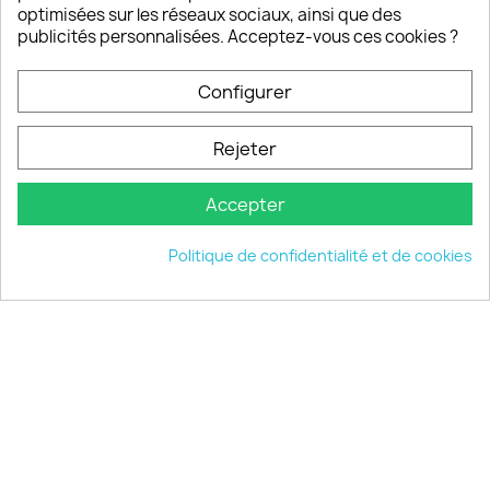
Notre SAV est disponible 6/7J de 10h à 18H
optimisées sur les réseaux sociaux, ainsi que des
publicités personnalisées. Acceptez-vous ces cookies ?
Configurer
PRODUITS

Rejeter
INFORMATIONS

Accepter
VOTRE COMPTE

Politique de confidentialité et de cookies
INFORMATIONS
keyboard_arrow_down
© 2026 - choisistacoque.com