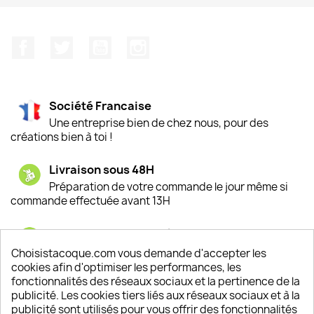
Facebook
Twitter
YouTube
Instagram
Société Francaise
Une entreprise bien de chez nous, pour des
créations bien à toi !
Livraison sous 48H
Préparation de votre commande le jour même si
commande effectuée avant 13H
Satisfaction de nos clients
Depuis 2009, entre 92% et 94% de nos clients
Choisistacoque.com vous demande d'accepter les
sont satisfaits de nos produits
cookies afin d'optimiser les performances, les
fonctionnalités des réseaux sociaux et la pertinence de la
publicité. Les cookies tiers liés aux réseaux sociaux et à la
Un SAV à votre écoute
publicité sont utilisés pour vous offrir des fonctionnalités