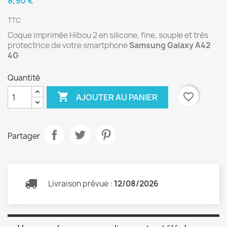
8,90 €
TTC
Coque imprimée Hibou 2 en silicone, fine, souple et très
protectrice de votre smartphone
Samsung Galaxy
A42
4G
Quantité

favorite_border
AJOUTER AU PANIER
Partager
Livraison prévue :
12/08/2026