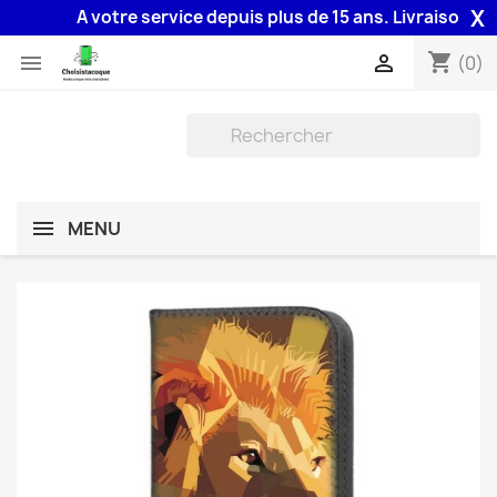
X
A votre service depuis plus de 15 ans. Livraison 48H a
shopping_cart


(0)
MENU