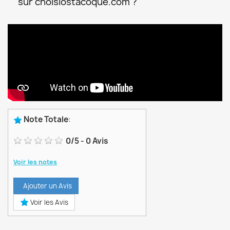
sur choisiostacoque.com ?
Note Totale
:
0
/
5
-
0
Avis
Voir les notes
Ajouter un Avis
Voir les Avis