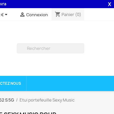
X
on 48H assurée par la Poste .
shopping_cart


Panier
(0)
 €
Connexion

CTEZ NOUS
52 S 5G
Etui portefeuille Sexy Music