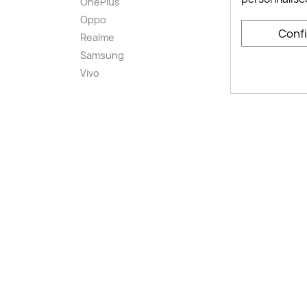
OnePlus
FAQ ch
Oppo
Comme
Conf
smart
Realme
Conta
Samsung
Plan d
Vivo