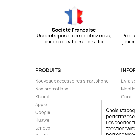
Société Francaise
Une entreprise bien de chez nous,
Prépa
pour des créations bien à toi !
jour 
PRODUITS
INFO
Nouveaux accessoires smartphone
Livrais
Nos promotions
Mentio
Xiaomi
Condit
Apple
A pro
Choisistacoq
Google
Paieme
performances,
Huawei
Retou
Les cookies ti
Lenovo
Livrai
fonctionnalit
personnalisé