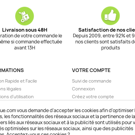
Livraison sous 48H
Satisfaction de nos cli
ration de votre commande le
Depuis 2009, entre 92% et 
même si commande effectuée
nos clients sont satisfaits 
avant 13H
produits
RMATIONS
VOTRE COMPTE
on Rapide et Facile
Suivi de commande
ns légales
Connexion
ions d'utilisation
Créez votre compte
pos
Mes alertes
ue.com vous demande d'accepter les cookies afin d'optimiser 
nt sécurisé choisistacoque
 les fonctionnalités des réseaux sociaux et la pertinence de la
rs et remboursements
ers liés aux réseaux sociaux et à la publicité sont utilisés pour 
son DOM TOM et outremer
és optimisées sur les réseaux sociaux, ainsi que des publicités
es. Acceptez-vous ces cookies ?