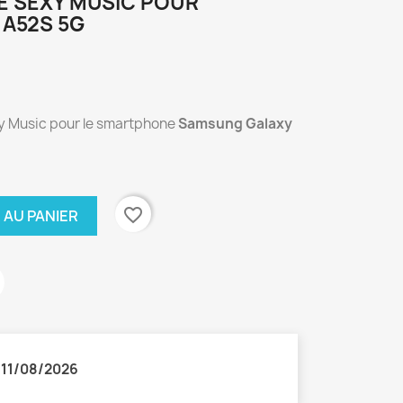
E SEXY MUSIC POUR
A52S 5G
xy Music pour le smartphone
Samsung Galaxy
favorite_border
 AU PANIER
:
11/08/2026