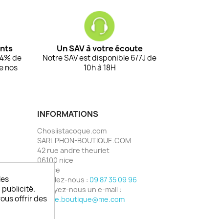
ents
Un SAV à votre écoute
94% de
Notre SAV est disponible 6/7J de
de nos
10h à 18H
INFORMATIONS
Chosiistacoque.com
SARL PHON-BOUTIQUE.COM
42 rue andre theuriet
06100 nice
France
les
Appelez-nous :
09 87 35 09 96
 publicité.
Envoyez-nous un e-mail :
vous offrir des
phone.boutique@me.com