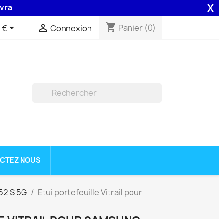
X
on 48H assurée par la Poste .
shopping_cart


Panier
(0)
 €
Connexion

CTEZ NOUS
52 S 5G
Etui portefeuille Vitrail pour