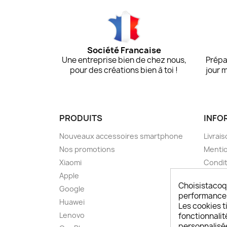
Société Francaise
Une entreprise bien de chez nous,
Prépa
pour des créations bien à toi !
jour 
PRODUITS
INFO
Nouveaux accessoires smartphone
Livrais
Nos promotions
Mentio
Xiaomi
Condit
Apple
A pro
Choisistacoq
Google
Paieme
performances,
Huawei
Retou
Les cookies ti
Lenovo
Livrai
fonctionnalit
personnalisé