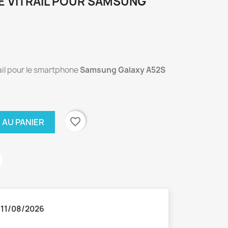
E VITRAIL POUR SAMSUNG
rail pour le smartphone
Samsung Galaxy A52S
favorite_border
 AU PANIER
:
11/08/2026