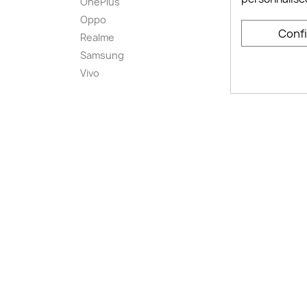
OnePlus
FAQ ch
Oppo
Comme
Conf
smart
Realme
Conta
Samsung
Plan d
Vivo