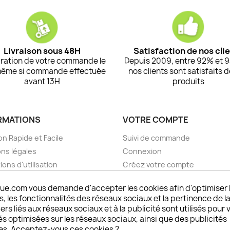
Livraison sous 48H
Satisfaction de nos cli
ration de votre commande le
Depuis 2009, entre 92% et 
même si commande effectuée
nos clients sont satisfaits 
avant 13H
produits
RMATIONS
VOTRE COMPTE
on Rapide et Facile
Suivi de commande
ns légales
Connexion
ions d'utilisation
Créez votre compte
pos
Mes alertes
ue.com vous demande d'accepter les cookies afin d'optimiser 
nt sécurisé choisistacoque
 les fonctionnalités des réseaux sociaux et la pertinence de la
rs et remboursements
ers liés aux réseaux sociaux et à la publicité sont utilisés pour 
son DOM TOM et outremer
és optimisées sur les réseaux sociaux, ainsi que des publicités
es. Acceptez-vous ces cookies ?