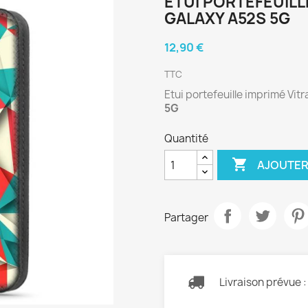
ETUI PORTEFEUILL
GALAXY A52S 5G
12,90 €
TTC
Etui portefeuille imprimé Vit
5G
Quantité

AJOUTER
Partager
Livraison prévue 