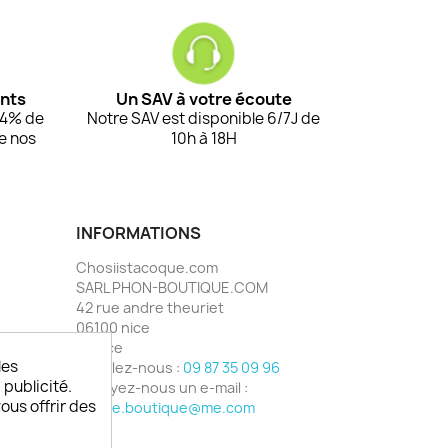
ents
Un SAV à votre écoute
94% de
Notre SAV est disponible 6/7J de
de nos
10h à 18H
INFORMATIONS
Chosiistacoque.com
SARL PHON-BOUTIQUE.COM
42 rue andre theuriet
06100 nice
France
les
Appelez-nous :
09 87 35 09 96
 publicité.
Envoyez-nous un e-mail :
vous offrir des
phone.boutique@me.com