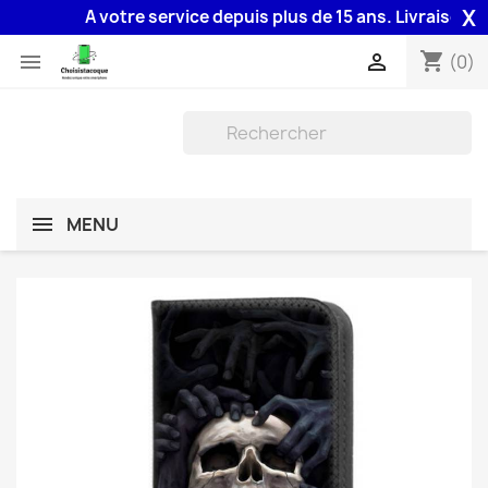
X
A votre service depuis plus de 15 ans. Livraison 48H 
shopping_cart


(0)
MENU