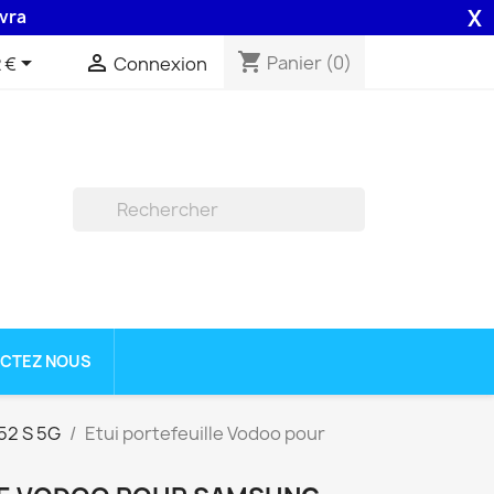
X
on 48H assurée par la Poste .
shopping_cart


Panier
(0)
 €
Connexion

CTEZ NOUS
52 S 5G
Etui portefeuille Vodoo pour