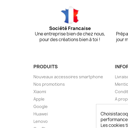
Société Francaise
Une entreprise bien de chez nous,
Prépa
pour des créations bien à toi !
jour 
PRODUITS
INFO
Nouveaux accessoires smartphone
Livrais
Nos promotions
Mentio
Xiaomi
Condit
Apple
A pro
Google
Paieme
Choisistacoq
Huawei
Retou
performances,
Lenovo
Livrai
Les cookies ti