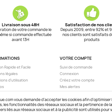
Livraison sous 48H
Satisfaction de nos cli
ration de votre commande le
Depuis 2009, entre 92% et 
même si commande effectuée
nos clients sont satisfaits 
avant 13H
produits
RMATIONS
VOTRE COMPTE
on Rapide et Facile
Suivi de commande
ns légales
Connexion
ions d'utilisation
Créez votre compte
pos
Mes alertes
nt sécurisé choisistacoque
ue.com vous demande d'accepter les cookies afin d'optimiser 
rs et remboursements
 les fonctionnalités des réseaux sociaux et la pertinence de la
son DOM TOM et outremer
ers liés aux réseaux sociaux et à la publicité sont utilisés pour 