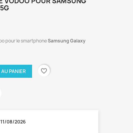
LE VODOO POUR SAMSUNG
 5G
doo pour le smartphone
Samsung Galaxy
favorite_border
 AU PANIER
:
11/08/2026