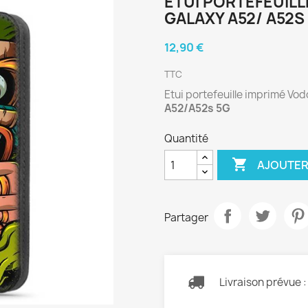
ETUI PORTEFEUIL
GALAXY A52/ A52S
12,90 €
TTC
Etui portefeuille imprimé Vo
A52/A52s 5G
Quantité

AJOUTER
Partager
Livraison prévue 