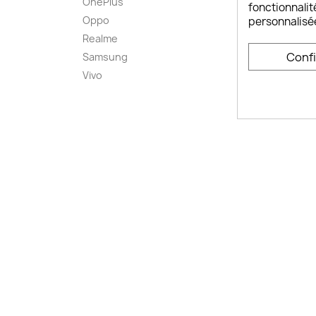
OnePlus
FAQ ch
fonctionnalit
Oppo
Comme
personnalisé
smart
Realme
Conta
Conf
Samsung
Plan d
Vivo