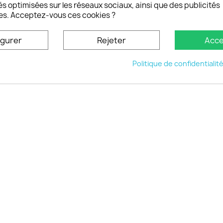
oisistacoque
és optimisées sur les réseaux sociaux, ainsi que des publicités
nt personnaliser son
es. Acceptez-vous ces cookies ?
phone
ctez-nous
igurer
Rejeter
Acce
u site
Politique de confidentialit
© 2026 - choisistacoque.com