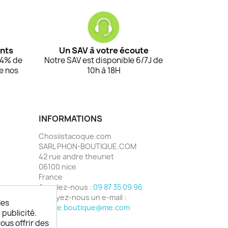
ents
Un SAV à votre écoute
94% de
Notre SAV est disponible 6/7J de
de nos
10h à 18H
INFORMATIONS
Chosiistacoque.com
SARL PHON-BOUTIQUE.COM
42 rue andre theuriet
06100 nice
France
Appelez-nous :
09 87 35 09 96
Envoyez-nous un e-mail :
les
phone.boutique@me.com
 publicité.
vous offrir des