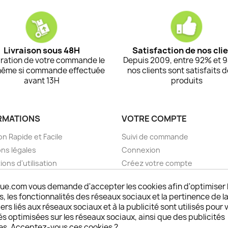
Livraison sous 48H
Satisfaction de nos cli
ration de votre commande le
Depuis 2009, entre 92% et 
même si commande effectuée
nos clients sont satisfaits 
avant 13H
produits
RMATIONS
VOTRE COMPTE
on Rapide et Facile
Suivi de commande
ns légales
Connexion
ions d'utilisation
Créez votre compte
pos
Mes alertes
ue.com vous demande d'accepter les cookies afin d'optimiser 
nt sécurisé choisistacoque
 les fonctionnalités des réseaux sociaux et la pertinence de la
rs et remboursements
ers liés aux réseaux sociaux et à la publicité sont utilisés pour 
son DOM TOM et outremer
és optimisées sur les réseaux sociaux, ainsi que des publicités
es. Acceptez-vous ces cookies ?