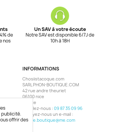
ents
Un SAV à votre écoute
94% de
Notre SAV est disponible 6/7J de
de nos
10h à 18H
INFORMATIONS
Chosiistacoque.com
SARL PHON-BOUTIQUE.COM
42 rue andre theuriet
06100 nice
France
les
Appelez-nous :
09 87 35 09 96
 publicité.
Envoyez-nous un e-mail :
vous offrir des
phone.boutique@me.com