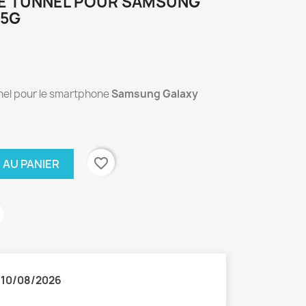
LE TUNNEL POUR SAMSUNG
 5G
nnel pour le smartphone
Samsung Galaxy
favorite_border
 AU PANIER
:
10/08/2026