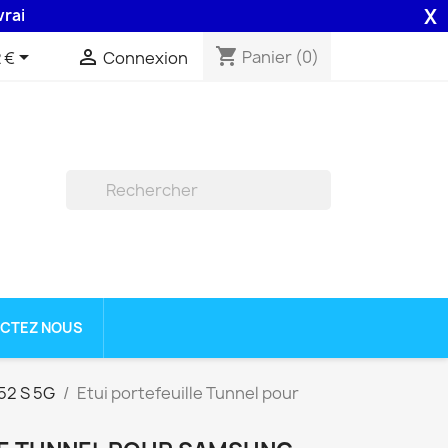
X
n 48H assurée par la Poste .
shopping_cart


Panier
(0)
 €
Connexion

CTEZ NOUS
52 S 5G
Etui portefeuille Tunnel pour