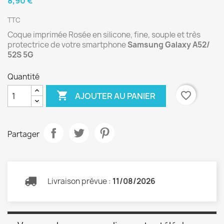
8,90 €
TTC
Coque imprimée Rosée en silicone, fine, souple et très
protectrice de votre smartphone
Samsung Galaxy A52/
52S 5G
Quantité

favorite_border
AJOUTER AU PANIER
Partager
Livraison prévue :
11/08/2026