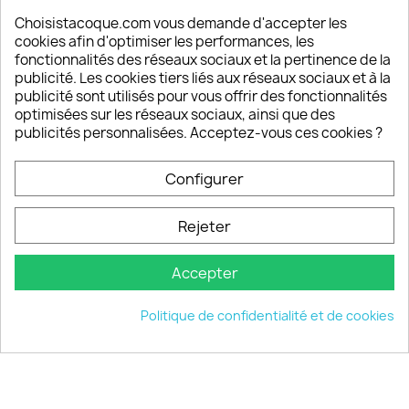
sont satisfaits de nos produits
Choisistacoque.com vous demande d'accepter les
cookies afin d'optimiser les performances, les
Un SAV à votre écoute
fonctionnalités des réseaux sociaux et la pertinence de la
Notre SAV est disponible 6/7J de 10h à 18H
publicité. Les cookies tiers liés aux réseaux sociaux et à la
publicité sont utilisés pour vous offrir des fonctionnalités
optimisées sur les réseaux sociaux, ainsi que des
publicités personnalisées. Acceptez-vous ces cookies ?
PRODUITS

Configurer
INFORMATIONS

Rejeter
VOTRE COMPTE

Accepter
INFORMATIONS
keyboard_arrow_down
Politique de confidentialité et de cookies
© 2026 - choisistacoque.com