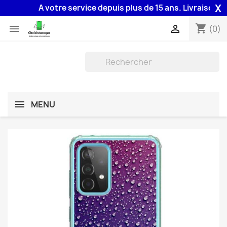
X
A votre service depuis plus de 15 ans. Livraison 48H 
shopping_cart


(0)
MENU