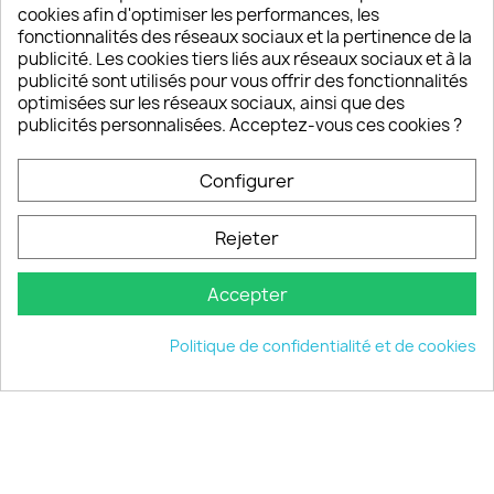
sont satisfaits de nos produits
cookies afin d'optimiser les performances, les
fonctionnalités des réseaux sociaux et la pertinence de la
publicité. Les cookies tiers liés aux réseaux sociaux et à la
Un SAV à votre écoute
publicité sont utilisés pour vous offrir des fonctionnalités
Notre SAV est disponible 6/7J de 10h à 18H
optimisées sur les réseaux sociaux, ainsi que des
publicités personnalisées. Acceptez-vous ces cookies ?
Configurer
PRODUITS

Rejeter
INFORMATIONS

Accepter
VOTRE COMPTE

Politique de confidentialité et de cookies
INFORMATIONS
keyboard_arrow_down
© 2026 - choisistacoque.com