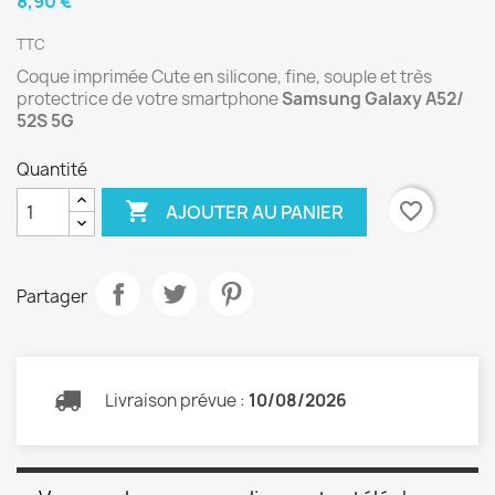
8,90 €
TTC
Coque imprimée Cute en silicone, fine, souple et très
protectrice de votre smartphone
Samsung Galaxy A52/
52S 5G
Quantité

favorite_border
AJOUTER AU PANIER
Partager
Livraison prévue :
10/08/2026