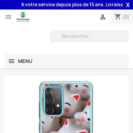
X
A votre service depuis plus de 15 ans. Livraison 48H a
shopping_cart


(0)
MENU