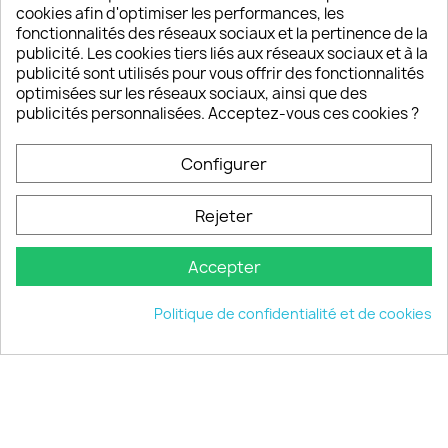
sont satisfaits de nos produits
cookies afin d'optimiser les performances, les
fonctionnalités des réseaux sociaux et la pertinence de la
publicité. Les cookies tiers liés aux réseaux sociaux et à la
Un SAV à votre écoute
publicité sont utilisés pour vous offrir des fonctionnalités
Notre SAV est disponible 6/7J de 10h à 18H
optimisées sur les réseaux sociaux, ainsi que des
publicités personnalisées. Acceptez-vous ces cookies ?
Configurer
PRODUITS

Rejeter
INFORMATIONS

Accepter
VOTRE COMPTE

Politique de confidentialité et de cookies
INFORMATIONS
keyboard_arrow_down
© 2026 - choisistacoque.com