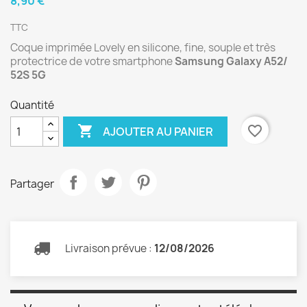
8,90 €
TTC
Coque imprimée Lovely en silicone, fine, souple et très
protectrice de votre smartphone
Samsung Galaxy A52/
52S 5G
Quantité

favorite_border
AJOUTER AU PANIER
Partager
Livraison prévue :
12/08/2026