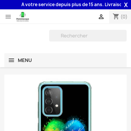
X
A votre service depuis plus de 15 ans. Livraison 48H 
shopping_cart


(0)
MENU