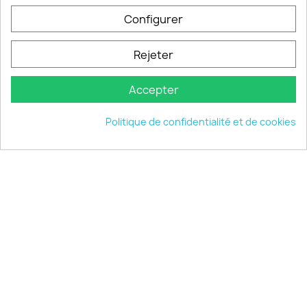
Configurer
PRODUITS

Rejeter
INFORMATIONS

Accepter
VOTRE COMPTE

Politique de confidentialité et de cookies
INFORMATIONS
keyboard_arrow_down
© 2026 - choisistacoque.com