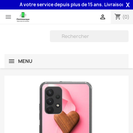
X
A votre service depuis plus de 15 ans. Livraison 48H a
shopping_cart


(0)
MENU