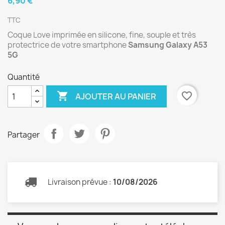
6,90 €
TTC
Coque Love imprimée en silicone, fine, souple et très
protectrice de votre smartphone
Samsung Galaxy A53
5G
Quantité

favorite_border
AJOUTER AU PANIER
Partager
Livraison prévue :
10/08/2026