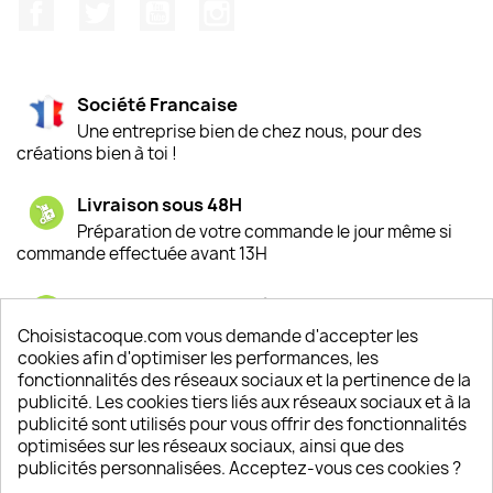
Facebook
Twitter
YouTube
Instagram
Société Francaise
Une entreprise bien de chez nous, pour des
créations bien à toi !
Livraison sous 48H
Préparation de votre commande le jour même si
commande effectuée avant 13H
Satisfaction de nos clients
Depuis 2009, entre 92% et 94% de nos clients
Choisistacoque.com vous demande d'accepter les
sont satisfaits de nos produits
cookies afin d'optimiser les performances, les
fonctionnalités des réseaux sociaux et la pertinence de la
publicité. Les cookies tiers liés aux réseaux sociaux et à la
Un SAV à votre écoute
publicité sont utilisés pour vous offrir des fonctionnalités
Notre SAV est disponible 6/7J de 10h à 18H
optimisées sur les réseaux sociaux, ainsi que des
publicités personnalisées. Acceptez-vous ces cookies ?