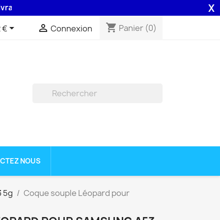
X
on 48H assurée par la Poste .
shopping_cart


Panier
(0)
 €
Connexion

CTEZ NOUS
3 5g
Coque souple Léopard pour