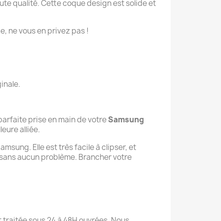
e qualité. Cette coque design est solide et
ie, ne vous en privez pas !
inale.
parfaite prise en main de votre
Samsung
leure alliée.
sung. Elle est très facile à clipser, et
 sans aucun problème. Brancher votre
st traitée sous 24 à 48H ouvrées. Nous