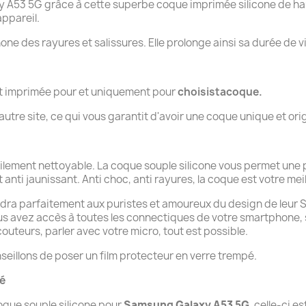
53 5G grâce à cette superbe coque imprimée silicone de haut
ppareil.
hone des rayures et salissures. Elle prolonge ainsi sa durée de v
nt imprimée pour et uniquement pour
choisistacoque.
tre site, ce qui vous garantit d'avoir une coque unique et orig
cilement nettoyable. La coque souple silicone vous permet une 
t anti jaunissant. Anti choc, anti rayures, la coque est votre meil
ndra parfaitement aux puristes et amoureux du design de leur Sam
ous avez accès à toutes les connectiques de votre smartphone,
uteurs, parler avec votre micro, tout est possible.
seillons de poser un film protecteur en verre trempé.
té
que souple silicone pour
Samsung Galaxy A53 5G
, celle-ci e