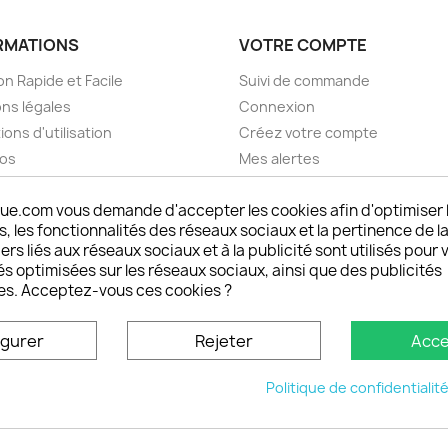
RMATIONS
VOTRE COMPTE
on Rapide et Facile
Suivi de commande
ns légales
Connexion
ions d'utilisation
Créez votre compte
pos
Mes alertes
nt sécurisé choisistacoque
ue.com vous demande d'accepter les cookies afin d'optimiser 
rs et remboursements
 les fonctionnalités des réseaux sociaux et la pertinence de la
son DOM TOM et outremer
ers liés aux réseaux sociaux et à la publicité sont utilisés pour 
oisistacoque
és optimisées sur les réseaux sociaux, ainsi que des publicités
nt personnaliser son
es. Acceptez-vous ces cookies ?
phone
ctez-nous
igurer
Rejeter
Acce
u site
Politique de confidentialit
© 2026 - choisistacoque.com