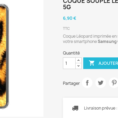
COQUE SOUPLE L
5G
6,90 €
TTC
Coque Léopard imprimée en sil
votre smartphone
Samsung 
Quantité

AJOUTER
Partager
Livraison prévue 