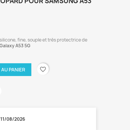
ÉOPARD POUR SAMSUNG A53
icone, fine, souple et très protectrice de
Galaxy A53 5G
favorite_border
 AU PANIER
:
11/08/2026