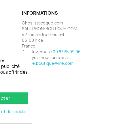
INFORMATIONS
Chosiistacoque.com
SARL PHON-BOUTIQUE.COM
42 rue andre theuriet
06100 nice
France
Appelez-nous :
09 87 35 09 96
Envoyez-nous un e-mail :
les
phone.boutique@me.com
 publicité.
vous offrir des
pter
é et de cookies