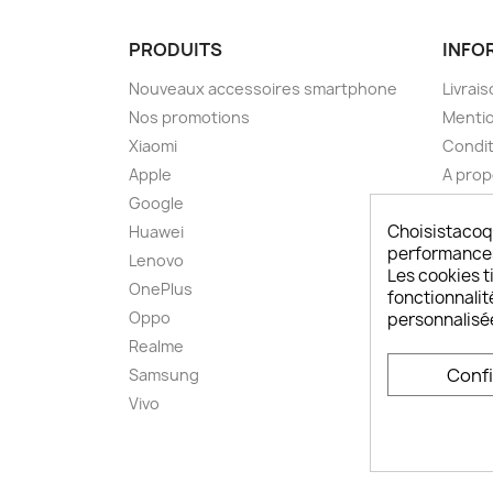
PRODUITS
INFO
Nouveaux accessoires smartphone
Livrais
Nos promotions
Mentio
Xiaomi
Condit
Apple
A pro
Google
Paieme
Choisistacoq
Huawei
Retou
performances,
Lenovo
Livrai
Les cookies ti
OnePlus
FAQ ch
fonctionnalit
Oppo
Comme
personnalisé
smart
Realme
Conta
Conf
Samsung
Plan d
Vivo