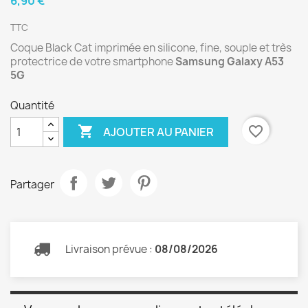
6,90 €
TTC
Coque Black Cat imprimée en silicone, fine, souple et très
protectrice de votre smartphone
Samsung Galaxy A53
5G
Quantité

favorite_border
AJOUTER AU PANIER
Partager
Livraison prévue :
08/08/2026