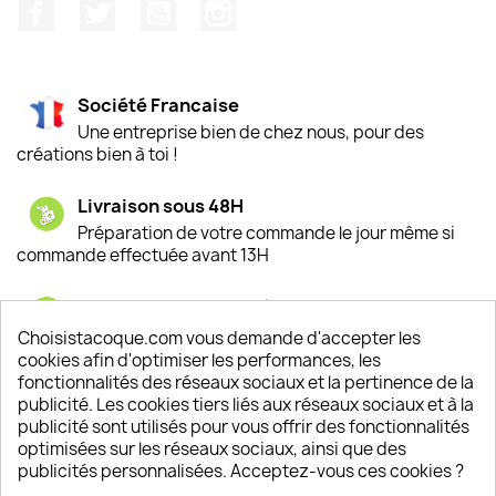
Facebook
Twitter
YouTube
Instagram
Société Francaise
Une entreprise bien de chez nous, pour des
créations bien à toi !
Livraison sous 48H
Préparation de votre commande le jour même si
commande effectuée avant 13H
Satisfaction de nos clients
Depuis 2009, entre 92% et 94% de nos clients
Choisistacoque.com vous demande d'accepter les
sont satisfaits de nos produits
cookies afin d'optimiser les performances, les
fonctionnalités des réseaux sociaux et la pertinence de la
publicité. Les cookies tiers liés aux réseaux sociaux et à la
Un SAV à votre écoute
publicité sont utilisés pour vous offrir des fonctionnalités
Notre SAV est disponible 6/7J de 10h à 18H
optimisées sur les réseaux sociaux, ainsi que des
publicités personnalisées. Acceptez-vous ces cookies ?