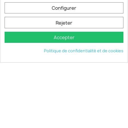
Configurer
PRODUITS

Rejeter
INFORMATIONS

Accepter
VOTRE COMPTE

Politique de confidentialité et de cookies
INFORMATIONS
keyboard_arrow_down
© 2026 - choisistacoque.com