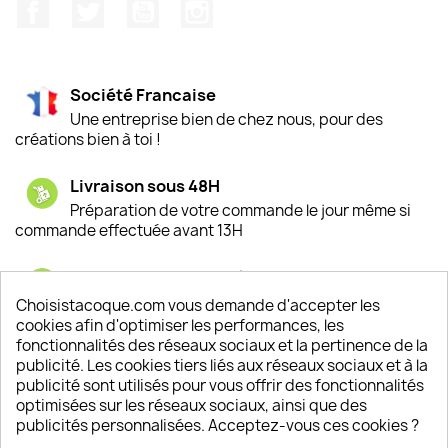
Facebook
Twitter
YouTube
Instagram
Société Francaise
Une entreprise bien de chez nous, pour des
créations bien à toi !
Livraison sous 48H
Préparation de votre commande le jour même si
commande effectuée avant 13H
Satisfaction de nos clients
Depuis 2009, entre 92% et 94% de nos clients
Choisistacoque.com vous demande d'accepter les
sont satisfaits de nos produits
cookies afin d'optimiser les performances, les
fonctionnalités des réseaux sociaux et la pertinence de la
publicité. Les cookies tiers liés aux réseaux sociaux et à la
Un SAV à votre écoute
publicité sont utilisés pour vous offrir des fonctionnalités
Notre SAV est disponible 6/7J de 10h à 18H
optimisées sur les réseaux sociaux, ainsi que des
publicités personnalisées. Acceptez-vous ces cookies ?