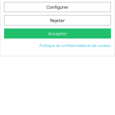
Configurer
PRODUITS

Rejeter
INFORMATIONS

Accepter
VOTRE COMPTE

Politique de confidentialité et de cookies
INFORMATIONS
keyboard_arrow_down
© 2026 - choisistacoque.com