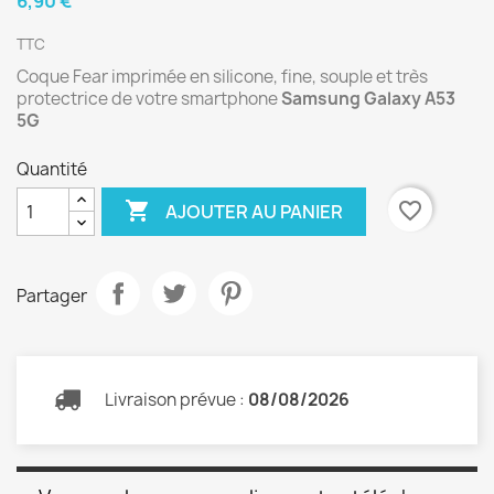
6,90 €
TTC
Coque Fear imprimée en silicone, fine, souple et très
protectrice de votre smartphone
Samsung Galaxy A53
5G
Quantité

favorite_border
AJOUTER AU PANIER
Partager
Livraison prévue :
08/08/2026