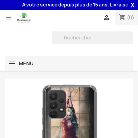
X
A votre service depuis plus de 15 ans. Livraison 48H a
shopping_cart


(0)
MENU