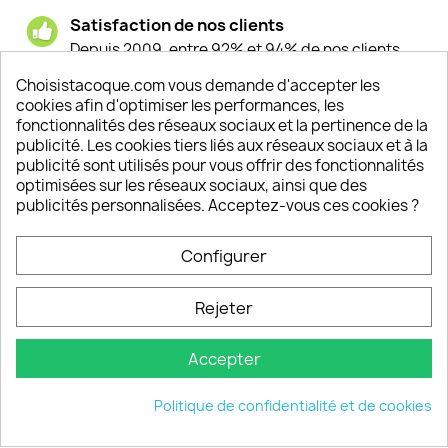
Satisfaction de nos clients
Depuis 2009, entre 92% et 94% de nos clients
sont satisfaits de nos produits
Choisistacoque.com vous demande d'accepter les
cookies afin d'optimiser les performances, les
Un SAV à votre écoute
fonctionnalités des réseaux sociaux et la pertinence de la
Notre SAV est disponible 6/7J de 10h à 18H
publicité. Les cookies tiers liés aux réseaux sociaux et à la
publicité sont utilisés pour vous offrir des fonctionnalités
optimisées sur les réseaux sociaux, ainsi que des
publicités personnalisées. Acceptez-vous ces cookies ?
PRODUITS

Configurer
INFORMATIONS

Rejeter
VOTRE COMPTE

Accepter
INFORMATIONS
keyboard_arrow_down
Politique de confidentialité et de cookies
© 2026 - choisistacoque.com