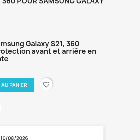
 360 POUR SAMSUNG GALAXY
amsung Galaxy S21, 360
otection avant et arrière en
nte
favorite_border
 AU PANIER
:
10/08/2026