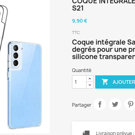
COQUE INTÉGRALE
S21
9,90 €
TTC
Coque intégrale S
degrés pour une pr
silicone transpare
Quantité

AJOUTER
Partager
Livraison prévue 