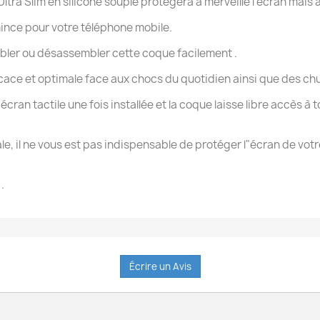
Ultra Slim en silicone souple protégera à merveille l'écran mais
ince pour votre téléphone mobile.
mbler ou désassembler cette coque facilement .
cace et optimale face aux chocs du quotidien ainsi que des chute
écran tactile une fois installée et la coque laisse libre accès à
ale, il ne vous est pas indispensable de protéger l"écran de vo
.
Écrire un Avis