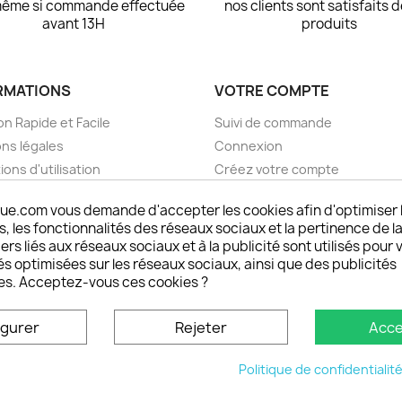
même si commande effectuée
nos clients sont satisfaits 
avant 13H
produits
RMATIONS
VOTRE COMPTE
on Rapide et Facile
Suivi de commande
ns légales
Connexion
ions d'utilisation
Créez votre compte
pos
Mes alertes
ue.com vous demande d'accepter les cookies afin d'optimiser 
nt sécurisé choisistacoque
 les fonctionnalités des réseaux sociaux et la pertinence de la
rs et remboursements
ers liés aux réseaux sociaux et à la publicité sont utilisés pour 
son DOM TOM et outremer
és optimisées sur les réseaux sociaux, ainsi que des publicités
es. Acceptez-vous ces cookies ?
oisistacoque
nt personnaliser son
igurer
Rejeter
Acce
phone
ctez-nous
Politique de confidentialit
u site