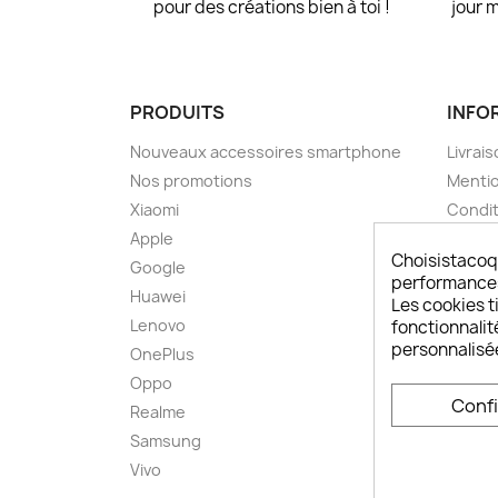
pour des créations bien à toi !
jour 
PRODUITS
INFO
Nouveaux accessoires smartphone
Livrais
Nos promotions
Mentio
Xiaomi
Condit
Apple
A pro
Choisistacoq
Google
Paieme
performances,
Huawei
Retou
Les cookies ti
Lenovo
Livrai
fonctionnalit
personnalisé
OnePlus
FAQ ch
Oppo
Comme
Conf
smart
Realme
Conta
Samsung
Plan d
Vivo