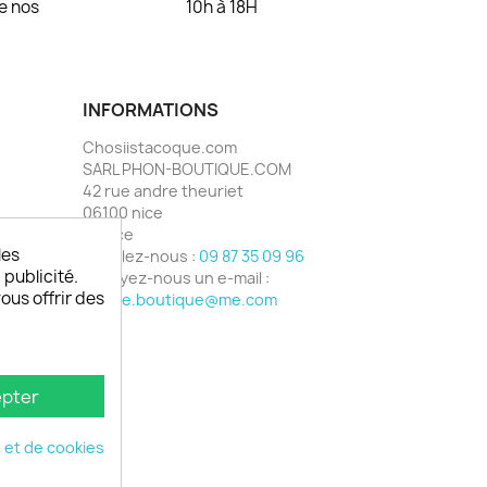
de nos
10h à 18H
INFORMATIONS
Chosiistacoque.com
SARL PHON-BOUTIQUE.COM
42 rue andre theuriet
06100 nice
France
les
Appelez-nous :
09 87 35 09 96
 publicité.
Envoyez-nous un e-mail :
vous offrir des
phone.boutique@me.com
pter
é et de cookies