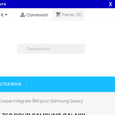
X
son 48H assurée par la Poste .
shopping_cart


Panier
(0)
 €
Connexion

CTEZ NOUS
Coque intégrale 360 pour Samsung Galaxy