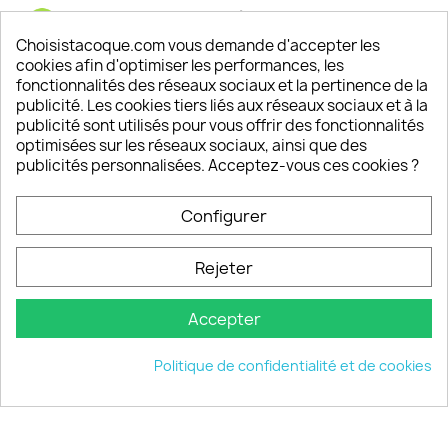
Satisfaction de nos clients
Depuis 2009, entre 92% et 94% de nos clients
Choisistacoque.com vous demande d'accepter les
sont satisfaits de nos produits
cookies afin d'optimiser les performances, les
fonctionnalités des réseaux sociaux et la pertinence de la
publicité. Les cookies tiers liés aux réseaux sociaux et à la
Un SAV à votre écoute
publicité sont utilisés pour vous offrir des fonctionnalités
Notre SAV est disponible 6/7J de 10h à 18H
optimisées sur les réseaux sociaux, ainsi que des
publicités personnalisées. Acceptez-vous ces cookies ?
Configurer
PRODUITS

Rejeter
INFORMATIONS

Accepter
VOTRE COMPTE

Politique de confidentialité et de cookies
INFORMATIONS
keyboard_arrow_down
© 2026 - choisistacoque.com