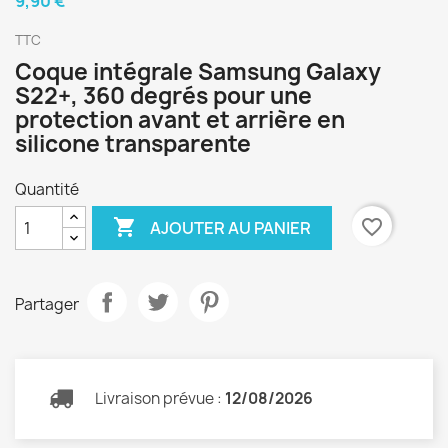
9,90 €
TTC
Coque intégrale Samsung Galaxy
S22+, 360 degrés pour une
protection avant et arrière en
silicone transparente
Quantité

favorite_border
AJOUTER AU PANIER
Partager
Livraison prévue :
12/08/2026