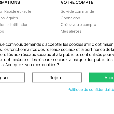
RMATIONS
VOTRE COMPTE
on Rapide et Facile
Suivi de commande
ns légales
Connexion
ions d'utilisation
Créez votre compte
pos
Mes alertes
nt sécurisé choisistacoque
ue.com vous demande d'accepter les cookies afin d'optimiser 
rs et remboursements
 les fonctionnalités des réseaux sociaux et la pertinence de la
son DOM TOM et outremer
ers liés aux réseaux sociaux et à la publicité sont utilisés pour 
oisistacoque
és optimisées sur les réseaux sociaux, ainsi que des publicités
nt personnaliser son
es. Acceptez-vous ces cookies ?
phone
ctez-nous
igurer
Rejeter
Acce
u site
Politique de confidentialit
© 2026 - choisistacoque.com