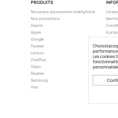
PRODUITS
INFO
Nouveaux accessoires smartphone
Livrais
Nos promotions
Mentio
Xiaomi
Condit
Apple
A pro
Google
Paieme
Choisistacoq
Huawei
Retou
performances,
Lenovo
Livrai
Les cookies ti
OnePlus
FAQ ch
fonctionnalit
Oppo
Comme
personnalisé
smart
Realme
Conta
Conf
Samsung
Plan d
Vivo