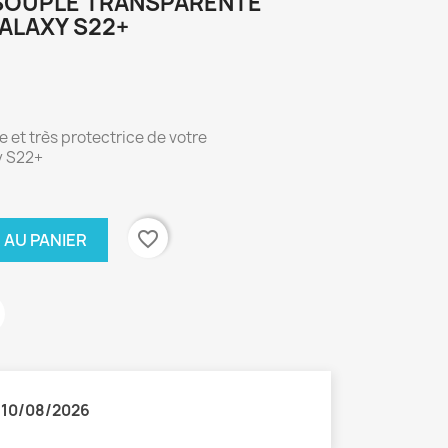
SOUPLE TRANSPARENTE
ALAXY S22+
e et très protectrice de votre
y S22+
favorite_border
 AU PANIER
:
10/08/2026