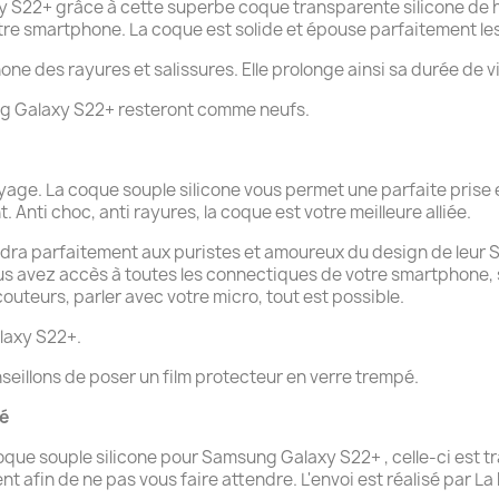
S22+ grâce à cette superbe coque transparente silicone de h
otre smartphone. La coque est solide et épouse parfaitement le
hone des rayures et salissures. Elle prolonge ainsi sa durée de v
ung Galaxy S22+ resteront comme neufs.
oyage. La coque souple silicone vous permet une parfaite pris
. Anti choc, anti rayures, la coque est votre meilleure alliée.
ndra parfaitement aux puristes et amoureux du design de leur Sam
ous avez accès à toutes les connectiques de votre smartphone,
uteurs, parler avec votre micro, tout est possible.
laxy S22+.
seillons de poser un film protecteur en verre trempé.
té
e souple silicone pour Samsung Galaxy S22+ , celle-ci est tra
afin de ne pas vous faire attendre. L'envoi est réalisé par La P