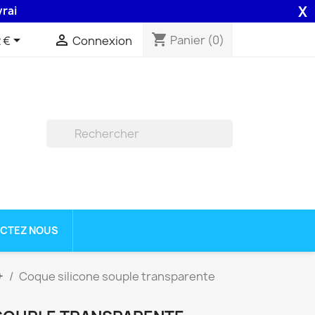
X
n 48H assurée par la Poste .
shopping_cart


Panier
(0)
 €
Connexion

CTEZ NOUS
+
Coque silicone souple transparente