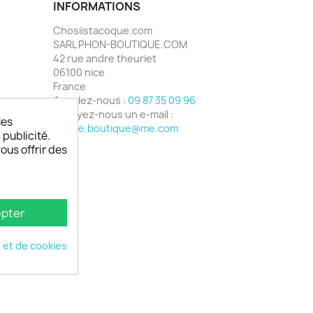
INFORMATIONS
Chosiistacoque.com
SARL PHON-BOUTIQUE.COM
42 rue andre theuriet
06100 nice
France
Appelez-nous :
09 87 35 09 96
Envoyez-nous un e-mail :
les
phone.boutique@me.com
 publicité.
vous offrir des
pter
é et de cookies