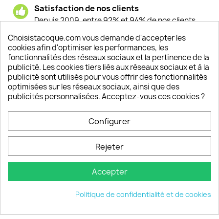
Satisfaction de nos clients
Depuis 2009, entre 92% et 94% de nos clients
sont satisfaits de nos produits
Choisistacoque.com vous demande d'accepter les
cookies afin d'optimiser les performances, les
Un SAV à votre écoute
fonctionnalités des réseaux sociaux et la pertinence de la
Notre SAV est disponible 6/7J de 10h à 18H
publicité. Les cookies tiers liés aux réseaux sociaux et à la
publicité sont utilisés pour vous offrir des fonctionnalités
optimisées sur les réseaux sociaux, ainsi que des
publicités personnalisées. Acceptez-vous ces cookies ?
PRODUITS

Configurer
INFORMATIONS

Rejeter
VOTRE COMPTE

Accepter
INFORMATIONS
keyboard_arrow_down
Politique de confidentialité et de cookies
© 2026 - choisistacoque.com