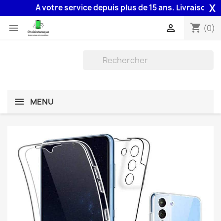
X
A votre service depuis plus de 15 ans. Livraison 48H a
shopping_cart


(0)
MENU