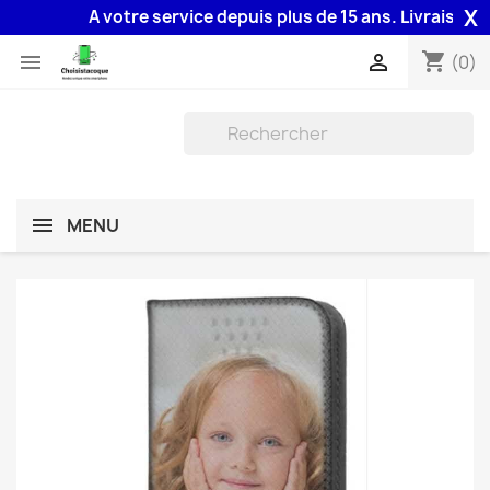
X
A votre service depuis plus de 15 ans. Livraison 48H 
shopping_cart


(0)
MENU