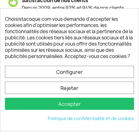
Satisfaction de nos clients
Depuis 2009, entre 92% et 94% de nos clients
sont satisfaits de nos produits
Choisistacoque.com vous demande d'accepter les
cookies afin d'optimiser les performances, les
Un SAV à votre écoute
fonctionnalités des réseaux sociaux et la pertinence de la
Notre SAV est disponible 6/7J de 10h à 18H
publicité. Les cookies tiers liés aux réseaux sociaux et à la
publicité sont utilisés pour vous offrir des fonctionnalités
optimisées sur les réseaux sociaux, ainsi que des
publicités personnalisées. Acceptez-vous ces cookies ?
PRODUITS

Configurer
INFORMATIONS

Rejeter
VOTRE COMPTE

Accepter
INFORMATIONS
keyboard_arrow_down
Politique de confidentialité et de cookies
© 2026 - choisistacoque.com