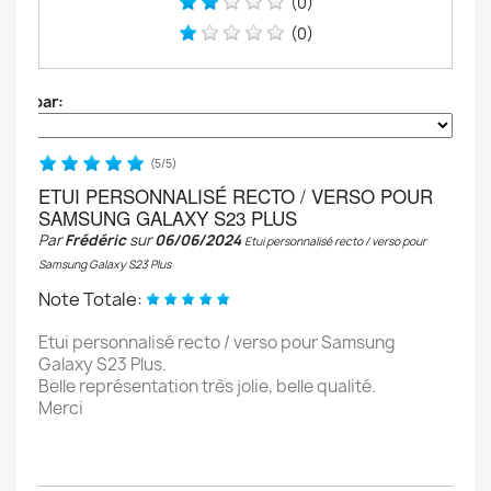
(0)
(0)
Trier par:
(
5
/
5
)
ETUI PERSONNALISÉ RECTO / VERSO POUR
SAMSUNG GALAXY S23 PLUS
Par
Frédéric
sur
06/06/2024
Etui personnalisé recto / verso pour
Samsung Galaxy S23 Plus
Note Totale:
Etui personnalisé recto / verso pour Samsung
Galaxy S23 Plus.
Belle représentation très jolie, belle qualité.
Merci