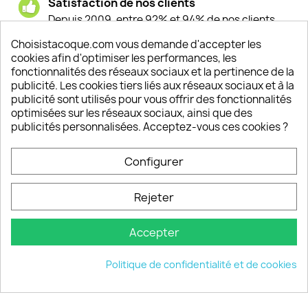
Satisfaction de nos clients
Depuis 2009, entre 92% et 94% de nos clients
sont satisfaits de nos produits
Choisistacoque.com vous demande d'accepter les
cookies afin d'optimiser les performances, les
Un SAV à votre écoute
fonctionnalités des réseaux sociaux et la pertinence de la
Notre SAV est disponible 6/7J de 10h à 18H
publicité. Les cookies tiers liés aux réseaux sociaux et à la
publicité sont utilisés pour vous offrir des fonctionnalités
optimisées sur les réseaux sociaux, ainsi que des
publicités personnalisées. Acceptez-vous ces cookies ?
PRODUITS

Configurer
INFORMATIONS

Rejeter
VOTRE COMPTE

Accepter
INFORMATIONS
keyboard_arrow_down
Politique de confidentialité et de cookies
© 2026 - choisistacoque.com