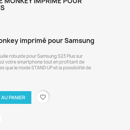
LE MONKEY IMPRIMÉ POUR
US
 Monkey imprimé pour Samsung
uille robuste pour Samsung S23 Plus sur
z votre smartphone tout en profitant de
les que le mode STAND UP et la possibilité de
favorite_border
 AU PANIER