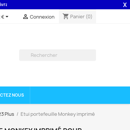
X
on 48H assurée par la Poste .
shopping_cart


Panier
(0)
 €
Connexion

CTEZ NOUS
3 Plus
Etui portefeuille Monkey imprimé