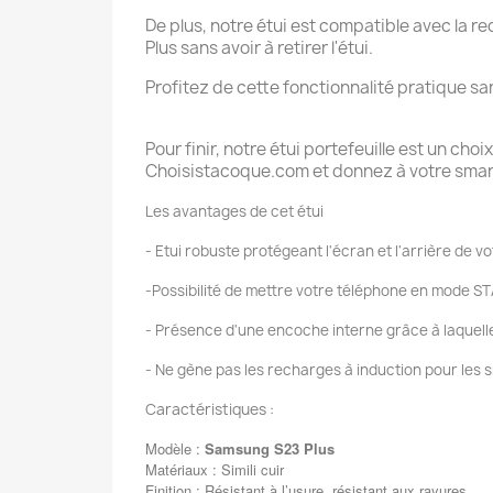
De plus, notre étui est compatible avec la
Plus sans avoir à retirer l'étui.
Profitez de cette fonctionnalité pratique s
Pour finir, notre étui portefeuille est un c
Choisistacoque.com et donnez à votre smartp
Les avantages de cet étui
- Etui robuste protégeant l'écran et l'arrière de 
-Possibilité de mettre votre téléphone en mode ST
- Présence d'une encoche interne grâce à laquelle v
- Ne gène pas les recharges à induction pour les 
Caractéristiques :
Modèle :
Samsung
S23
Plus
Matériaux : Simili cuir
Finition : Résistant à l’usure, résistant aux rayures