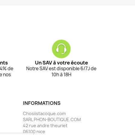
ents
Un SAV à votre écoute
94% de
Notre SAV est disponible 6/7J de
de nos
10h à 18H
INFORMATIONS
Chosiistacoque.com
SARL PHON-BOUTIQUE.COM
42 rue andre theuriet
06100 nice