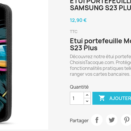
ETUI PORTEFEUIL
SAMSUNG S23 PL
12,90 €
TTC
Etui portefeuille
S23 Plus
Découvrez notre étui portefe
ChoisisTacoque.com. Protége
fonctionnalités pratiques tel
ranger vos cartes bancaires.
Quantité

AJOUTER
Partager