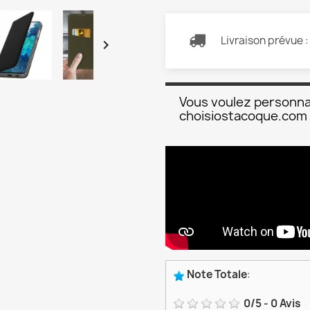
Livraison prévue 

Vous voulez personna
choisiostacoque.com
Note Totale
:
0
/
5
-
0
Avis