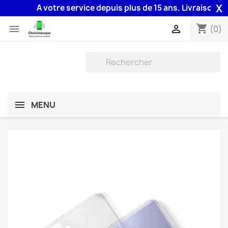
X
A votre service depuis plus de 15 ans. Livraison 48H a
shopping_cart


(0)
MENU