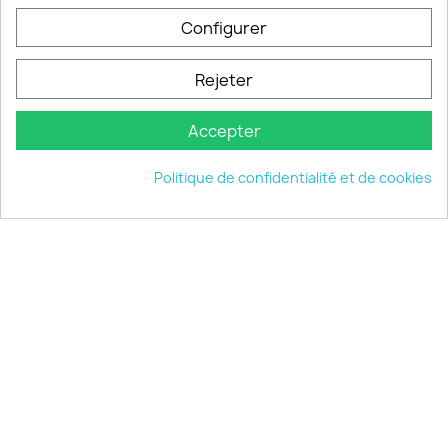
PRODUITS

Configurer
INFORMATIONS

Rejeter
VOTRE COMPTE

Accepter
INFORMATIONS
keyboard_arrow_down
Politique de confidentialité et de cookies
© 2026 - choisistacoque.com