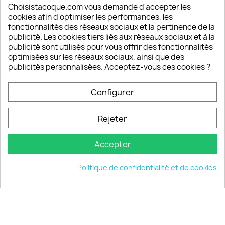
Depuis 2009, entre 92% et 94% de nos clients
Choisistacoque.com vous demande d'accepter les
sont satisfaits de nos produits
cookies afin d'optimiser les performances, les
fonctionnalités des réseaux sociaux et la pertinence de la
publicité. Les cookies tiers liés aux réseaux sociaux et à la
Un SAV à votre écoute
publicité sont utilisés pour vous offrir des fonctionnalités
Notre SAV est disponible 6/7J de 10h à 18H
optimisées sur les réseaux sociaux, ainsi que des
publicités personnalisées. Acceptez-vous ces cookies ?
Configurer
PRODUITS

Rejeter
INFORMATIONS

Accepter
VOTRE COMPTE

Politique de confidentialité et de cookies
INFORMATIONS
keyboard_arrow_down
© 2026 - choisistacoque.com