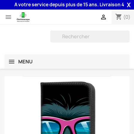
X
A votre service depuis plus de 15 ans. Livraison 48H assu
shopping_cart


(0)
MENU