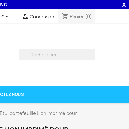
X
on 48H assurée par la Poste .
shopping_cart


Panier
(0)
 €
Connexion

CTEZ NOUS
Etui portefeuille Lion imprimé pour