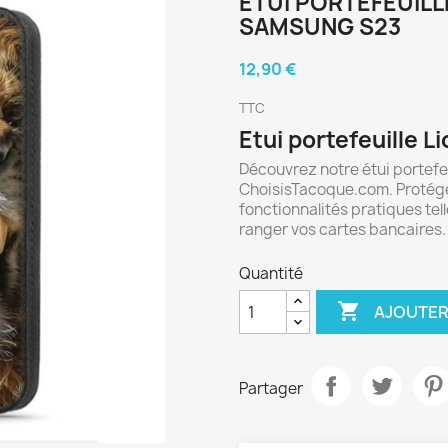
ETUI PORTEFEUILL
SAMSUNG S23
12,90 €
TTC
Etui portefeuille 
Découvrez notre étui portefe
ChoisisTacoque.com. Protége
fonctionnalités pratiques tel
ranger vos cartes bancaires.
Quantité

AJOUTER
Partager