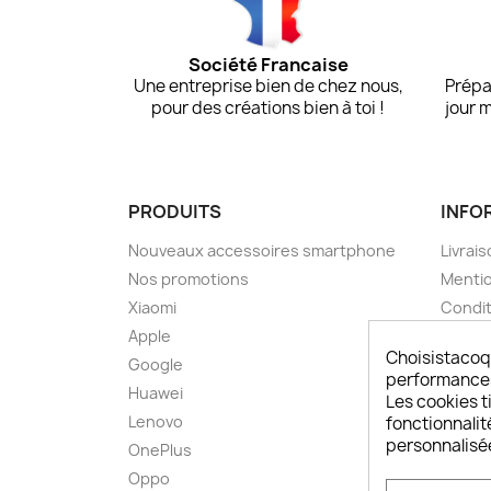
Société Francaise
Une entreprise bien de chez nous,
Prépa
pour des créations bien à toi !
jour 
PRODUITS
INFO
Nouveaux accessoires smartphone
Livrais
Nos promotions
Mentio
Xiaomi
Condit
Apple
A pro
Choisistacoq
Google
Paieme
performances,
Huawei
Retou
Les cookies ti
Lenovo
Livrai
fonctionnalit
personnalisé
OnePlus
FAQ ch
Oppo
Comme