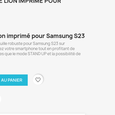
E LION IMPRIMÉ POUR
Lion imprimé pour Samsung S23
uille robuste pour Samsung S23 sur
z votre smartphone tout en profitant de
les que le mode STAND UP et la possibilité de
favorite_border
 AU PANIER