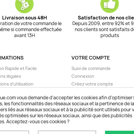
Livraison sous 48H
Satisfaction de nos cli
ration de votre commande le
Depuis 2009, entre 92% et 
même si commande effectuée
nos clients sont satisfaits 
avant 13H
produits
RMATIONS
VOTRE COMPTE
on Rapide et Facile
Suivi de commande
ns légales
Connexion
ions d'utilisation
Créez votre compte
pos
Mes alertes
ue.com vous demande d'accepter les cookies afin d'optimiser 
nt sécurisé choisistacoque
 les fonctionnalités des réseaux sociaux et la pertinence de la
rs et remboursements
ers liés aux réseaux sociaux et à la publicité sont utilisés pour 
son DOM TOM et outremer
és optimisées sur les réseaux sociaux, ainsi que des publicités
es. Acceptez-vous ces cookies ?
oisistacoque
nt personnaliser son