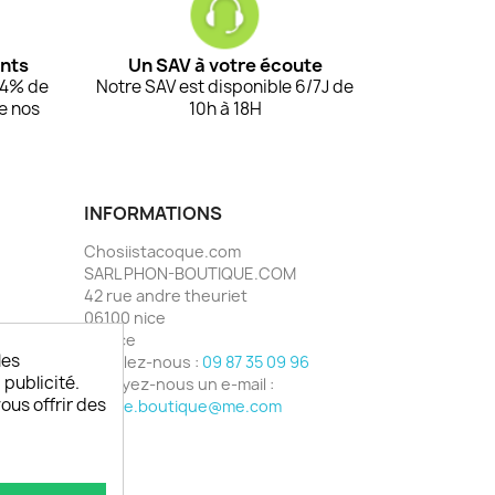
ents
Un SAV à votre écoute
94% de
Notre SAV est disponible 6/7J de
de nos
10h à 18H
INFORMATIONS
Chosiistacoque.com
SARL PHON-BOUTIQUE.COM
42 rue andre theuriet
06100 nice
France
les
Appelez-nous :
09 87 35 09 96
 publicité.
Envoyez-nous un e-mail :
vous offrir des
phone.boutique@me.com