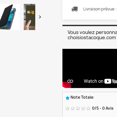
Livraison prévue 

Vous voulez personna
choisiostacoque.com
Note Totale
:
0
/
5
-
0
Avis