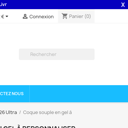
X
n 48H assurée par la Poste .
shopping_cart


Panier
(0)
 €
Connexion

CTEZ NOUS
26 Ultra
Coque souple en gel à