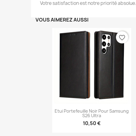
Votre satisfaction est notre priorité absolue
VOUS AIMEREZ AUSSI
favorite_border
Etui Portefeuille Noir Pour Samsung
S26 Ultra
10,50 €