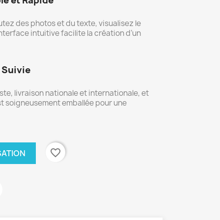
le et Rapide
tez des photos et du texte, visualisez le
nterface intuitive facilite la création d’un
 Suivie
e, livraison nationale et internationale, et
est soigneusement emballée pour une
favorite_border
SATION