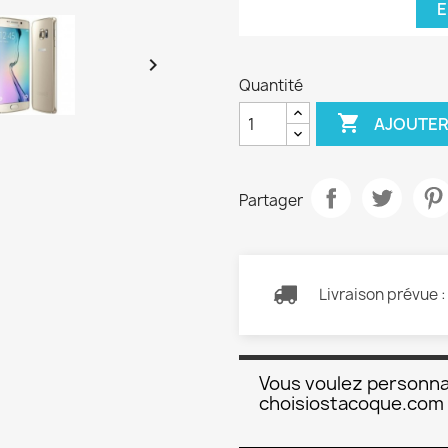
E

Quantité

AJOUTER
Partager
Livraison prévue 
Vous voulez personna
choisiostacoque.com