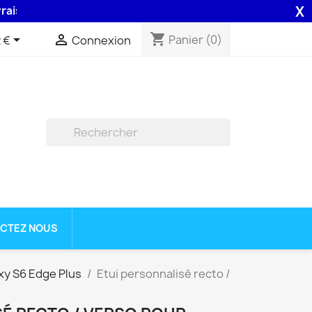
X
48H assurée par la Poste .
shopping_cart


Panier
(0)
 €
Connexion

CTEZ NOUS
xy S6 Edge Plus
Etui personnalisé recto /