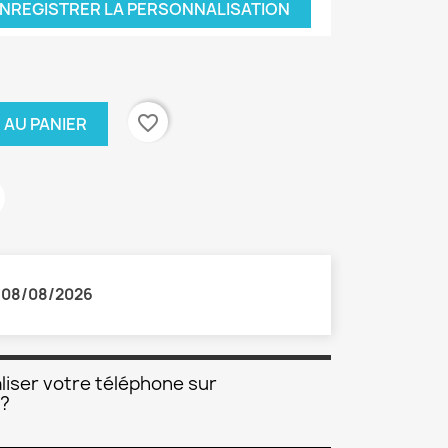
NREGISTRER LA PERSONNALISATION
favorite_border
 AU PANIER
:
08/08/2026
liser votre téléphone sur
 ?