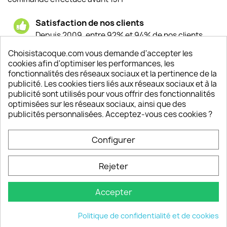
Satisfaction de nos clients
Depuis 2009, entre 92% et 94% de nos clients
sont satisfaits de nos produits
Choisistacoque.com vous demande d'accepter les
cookies afin d'optimiser les performances, les
Un SAV à votre écoute
fonctionnalités des réseaux sociaux et la pertinence de la
Notre SAV est disponible 6/7J de 10h à 18H
publicité. Les cookies tiers liés aux réseaux sociaux et à la
publicité sont utilisés pour vous offrir des fonctionnalités
optimisées sur les réseaux sociaux, ainsi que des
publicités personnalisées. Acceptez-vous ces cookies ?
PRODUITS

Configurer
INFORMATIONS

Rejeter
VOTRE COMPTE

Accepter
INFORMATIONS
keyboard_arrow_down
Politique de confidentialité et de cookies
© 2026 - choisistacoque.com