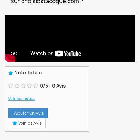
sur choisiostacoque.com ?
Note Totale
:
0
/
5
-
0
Avis
Voir les notes
Ajouter un Avis
Voir les Avis