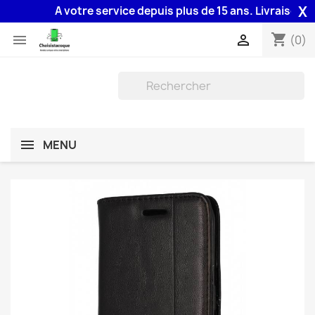
X
A votre service depuis plus de 15 ans. Livraison 48H
shopping_cart


(0)
MENU