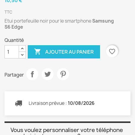
10,50 €
TTC
Etui portefeuille noir pour le smartphone
Samsung
S6 Edge
Quantité

favorite_border
AJOUTER AU PANIER
Partager
Livraison prévue :
10/08/2026
Vous voulez personnaliser votre téléphone