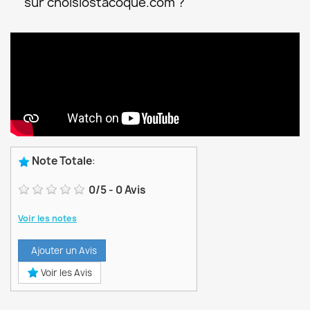
sur choisiostacoque.com ?
Note Totale
:
0
/
5
-
0
Avis
Voir les notes
Ajouter un Avis
Voir les Avis