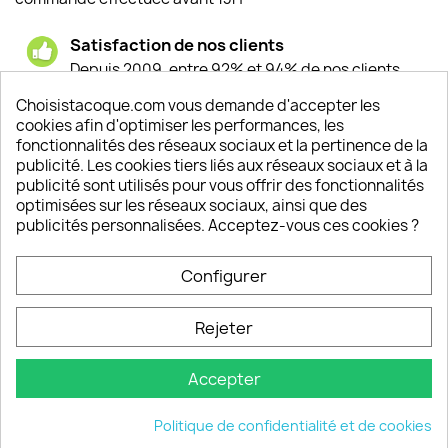
Satisfaction de nos clients
Depuis 2009, entre 92% et 94% de nos clients
sont satisfaits de nos produits
Choisistacoque.com vous demande d'accepter les
cookies afin d'optimiser les performances, les
Un SAV à votre écoute
fonctionnalités des réseaux sociaux et la pertinence de la
Notre SAV est disponible 6/7J de 10h à 18H
publicité. Les cookies tiers liés aux réseaux sociaux et à la
publicité sont utilisés pour vous offrir des fonctionnalités
optimisées sur les réseaux sociaux, ainsi que des
publicités personnalisées. Acceptez-vous ces cookies ?
PRODUITS

Configurer
INFORMATIONS

Rejeter
VOTRE COMPTE

Accepter
INFORMATIONS
keyboard_arrow_down
Politique de confidentialité et de cookies
© 2026 - choisistacoque.com