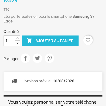
10,50 €
TTC
Etui portefeuille noir pour le smartphone
Samsung S7
Edge
Quantité

favorite_border
AJOUTER AU PANIER
Partager
Livraison prévue :
10/08/2026
Vous voulez personnaliser votre téléphone