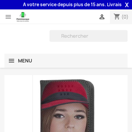
X
A votre service depuis plus de 15 ans. Livraison 48H 
shopping_cart


(0)
MENU