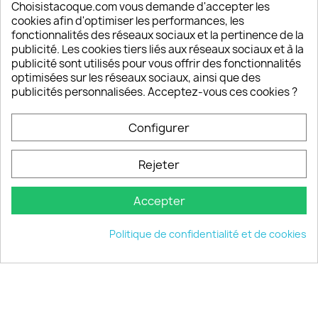
Depuis 2009, entre 92% et 94% de nos clients
Choisistacoque.com vous demande d'accepter les
sont satisfaits de nos produits
cookies afin d'optimiser les performances, les
fonctionnalités des réseaux sociaux et la pertinence de la
publicité. Les cookies tiers liés aux réseaux sociaux et à la
Un SAV à votre écoute
publicité sont utilisés pour vous offrir des fonctionnalités
Notre SAV est disponible 6/7J de 10h à 18H
optimisées sur les réseaux sociaux, ainsi que des
publicités personnalisées. Acceptez-vous ces cookies ?
Configurer
PRODUITS

Rejeter
INFORMATIONS

Accepter
VOTRE COMPTE

Politique de confidentialité et de cookies
INFORMATIONS
keyboard_arrow_down
© 2026 - choisistacoque.com