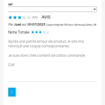
Trier par:
AVIS
(
3
/
5
)
Par
José
sur
10/07/2023
Coque intégrale 360 pour Samsung Galaxy S8
Note Totale:
Après une petite erreur de produit, le site m'a
renvoyé une coque correspondante.
Je suis donc très content de cette commande
Cdt
1