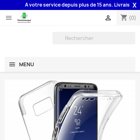
X
A votre service depuis plus de 15 ans. Livraison 48H
shopping_cart


(0)
MENU