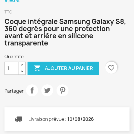
9,90 €
TTC
Coque intégrale Samsung Galaxy S8,
360 degrés pour une protection
avant et arrière en silicone
transparente
Quantité

favorite_border
AJOUTER AU PANIER
Partager
Livraison prévue :
10/08/2026