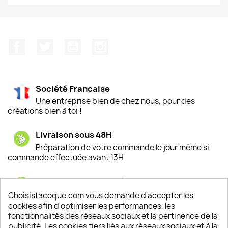
Facebook
Twitter
YouTube
Instagram
Société Francaise
Une entreprise bien de chez nous, pour des
créations bien à toi !
Livraison sous 48H
Préparation de votre commande le jour même si
commande effectuée avant 13H
Satisfaction de nos clients
Depuis 2009, entre 92% et 94% de nos clients
Choisistacoque.com vous demande d'accepter les
sont satisfaits de nos produits
cookies afin d'optimiser les performances, les
fonctionnalités des réseaux sociaux et la pertinence de la
publicité. Les cookies tiers liés aux réseaux sociaux et à la
Un SAV à votre écoute