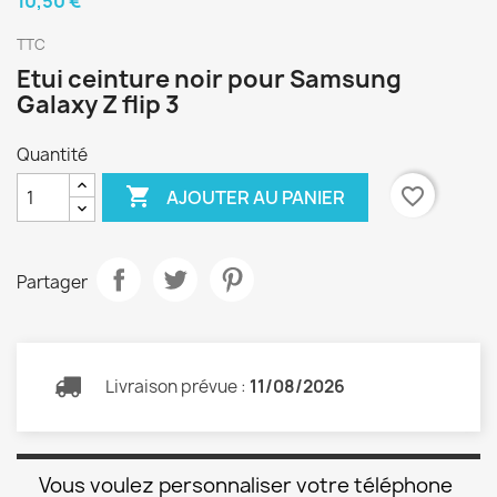
10,50 €
TTC
Etui ceinture noir pour Samsung
Galaxy Z flip 3
Quantité

favorite_border
AJOUTER AU PANIER
Partager
Livraison prévue :
11/08/2026
Vous voulez personnaliser votre téléphone