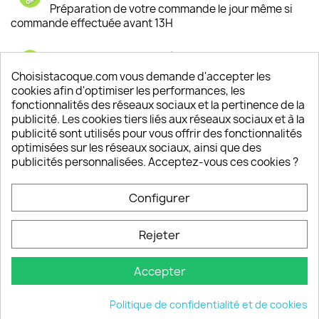
Préparation de votre commande le jour même si
commande effectuée avant 13H
Satisfaction de nos clients
Depuis 2009, entre 92% et 94% de nos clients
Choisistacoque.com vous demande d'accepter les
sont satisfaits de nos produits
cookies afin d'optimiser les performances, les
fonctionnalités des réseaux sociaux et la pertinence de la
publicité. Les cookies tiers liés aux réseaux sociaux et à la
Un SAV à votre écoute
publicité sont utilisés pour vous offrir des fonctionnalités
Notre SAV est disponible 6/7J de 10h à 18H
optimisées sur les réseaux sociaux, ainsi que des
publicités personnalisées. Acceptez-vous ces cookies ?
Configurer
PRODUITS

Rejeter
INFORMATIONS

Accepter
VOTRE COMPTE

Politique de confidentialité et de cookies
INFORMATIONS
keyboard_arrow_down