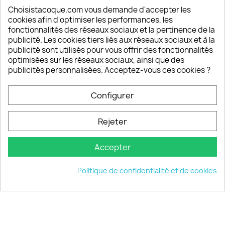
sont satisfaits de nos produits
Choisistacoque.com vous demande d'accepter les
cookies afin d'optimiser les performances, les
Un SAV à votre écoute
fonctionnalités des réseaux sociaux et la pertinence de la
Notre SAV est disponible 6/7J de 10h à 18H
publicité. Les cookies tiers liés aux réseaux sociaux et à la
publicité sont utilisés pour vous offrir des fonctionnalités
optimisées sur les réseaux sociaux, ainsi que des
publicités personnalisées. Acceptez-vous ces cookies ?
PRODUITS

Configurer
INFORMATIONS

Rejeter
VOTRE COMPTE

Accepter
INFORMATIONS
keyboard_arrow_down
Politique de confidentialité et de cookies
© 2026 - choisistacoque.com