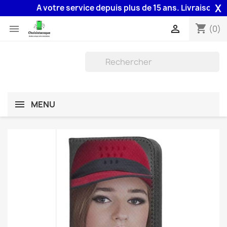
X
A votre service depuis plus de 15 ans. Livraison 48H a
shopping_cart


(0)
MENU