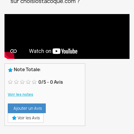
sur choisiostacoque.com ?
Note Totale
:
0
/
5
-
0
Avis
Voir les notes
Ajouter un Avis
Voir les Avis