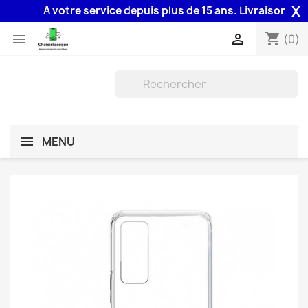
X
A votre service depuis plus de 15 ans. Livraison 48H as
shopping_cart


(0)
MENU