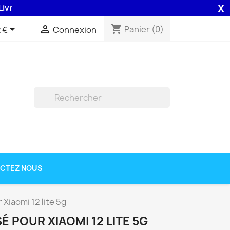
X
son 48H assurée par la Poste .
shopping_cart


Panier
(0)
 €
Connexion

CTEZ NOUS
 Xiaomi 12 lite 5g
É POUR XIAOMI 12 LITE 5G