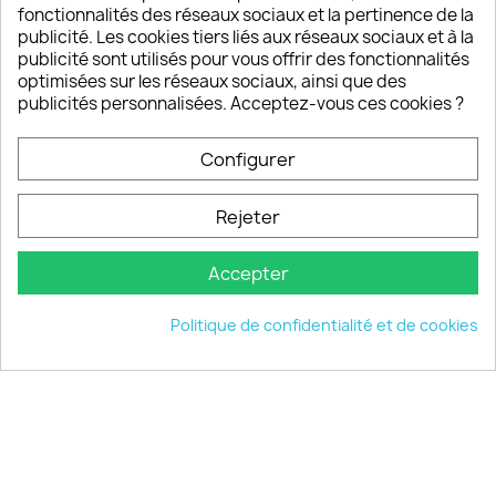
fonctionnalités des réseaux sociaux et la pertinence de la
publicité. Les cookies tiers liés aux réseaux sociaux et à la
Un SAV à votre écoute
publicité sont utilisés pour vous offrir des fonctionnalités
Notre SAV est disponible 6/7J de 10h à 18H
optimisées sur les réseaux sociaux, ainsi que des
publicités personnalisées. Acceptez-vous ces cookies ?
Configurer
PRODUITS

Rejeter
INFORMATIONS

Accepter
VOTRE COMPTE

Politique de confidentialité et de cookies
INFORMATIONS
keyboard_arrow_down
© 2026 - choisistacoque.com