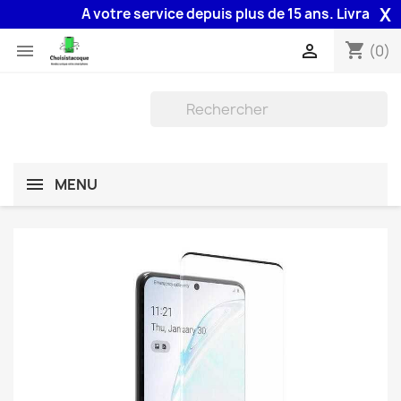
X
A votre service depuis plus de 15 ans. Livraison 48
shopping_cart


(0)
MENU