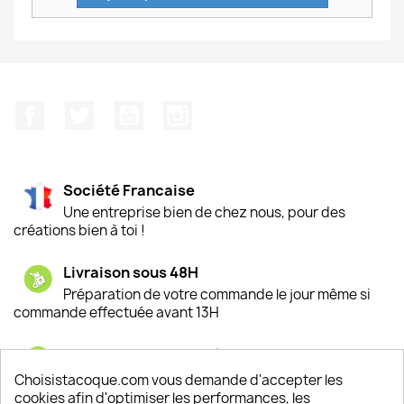
Facebook
Twitter
YouTube
Instagram
Société Francaise
Une entreprise bien de chez nous, pour des
créations bien à toi !
Livraison sous 48H
Préparation de votre commande le jour même si
commande effectuée avant 13H
Satisfaction de nos clients
Depuis 2009, entre 92% et 94% de nos clients
Choisistacoque.com vous demande d'accepter les
sont satisfaits de nos produits
cookies afin d'optimiser les performances, les