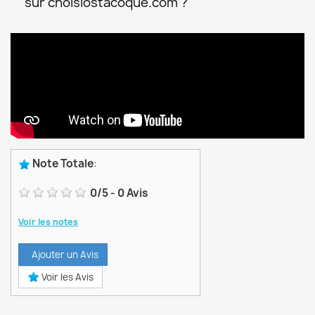
sur choisiostacoque.com ?
Note Totale
:
0
/
5
-
0
Avis
Voir les notes
Ajouter un Avis
Voir les Avis