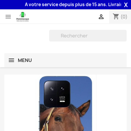
X
A votre service depuis plus de 15 ans. Livraison 48H
shopping_cart


(0)
MENU