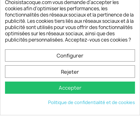
Depuis 2009, entre 92% et 94% de nos clients
Choisistacoque.com vous demande d'accepter les
sont satisfaits de nos produits
cookies afin d'optimiser les performances, les
fonctionnalités des réseaux sociaux et la pertinence de la
publicité. Les cookies tiers liés aux réseaux sociaux et à la
Un SAV à votre écoute
publicité sont utilisés pour vous offrir des fonctionnalités
Notre SAV est disponible 6/7J de 10h à 18H
optimisées sur les réseaux sociaux, ainsi que des
publicités personnalisées. Acceptez-vous ces cookies ?
Configurer
PRODUITS

Rejeter
INFORMATIONS

Accepter
VOTRE COMPTE

Politique de confidentialité et de cookies
INFORMATIONS
keyboard_arrow_down
© 2026 - choisistacoque.com