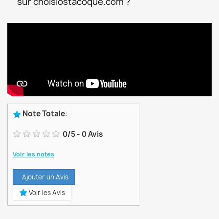
sur choisiostacoque.com ?
Note Totale
:
0
/
5
-
0
Avis
Voir les notes
Ajouter un Avis
Voir les Avis