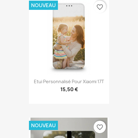
NOUVEAU
favorite_border
Etui Personnalisé Pour Xiaomi 17T
15,50 €
NOUVEAU
favorite_border