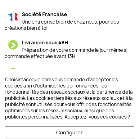
Société Francaise
Une entreprise bien de chez nous, pour des
créations bien à toi !
Livraison sous 48H
Préparation de votre commande le jour même si
commande effectuée avant 13H
Satisfaction de nos clients
Depuis 2009, entre 92% et 94% de nos clients
Choisistacoque.com vous demande d'accepter les
sont satisfaits de nos produits
cookies afin d'optimiser les performances, les
fonctionnalités des réseaux sociaux et la pertinence de la
publicité. Les cookies tiers liés aux réseaux sociaux et à la
Un SAV à votre écoute
publicité sont utilisés pour vous offrir des fonctionnalités
Notre SAV est disponible 6/7J de 10h à 18H
optimisées sur les réseaux sociaux, ainsi que des
publicités personnalisées. Acceptez-vous ces cookies ?
Configurer
PRODUITS
