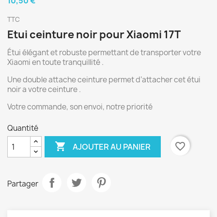
10,50 €
TTC
Etui ceinture noir pour Xiaomi 17T
Étui élégant et robuste permettant de transporter votre
Xiaomi en toute tranquillité .
Une double attache ceinture permet d’attacher cet étui
noir a votre ceinture .
Votre commande, son envoi, notre priorité
Quantité

favorite_border
AJOUTER AU PANIER
Partager