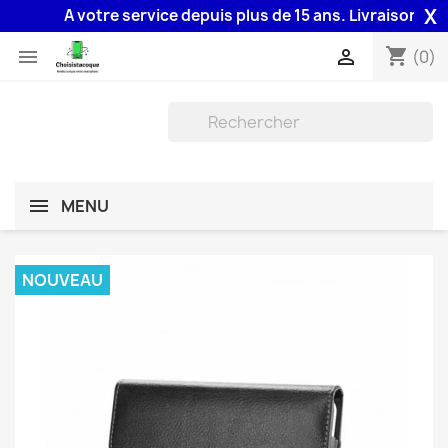
X
A votre service depuis plus de 15 ans. Livraison 48H ass
shopping_cart


(0)
MENU
NOUVEAU