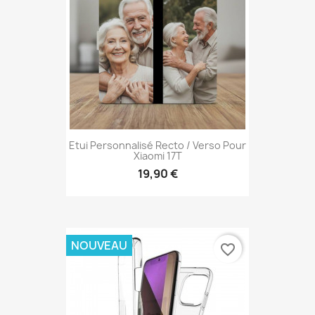
Etui Personnalisé Recto / Verso Pour
Xiaomi 17T
19,90 €
NOUVEAU
favorite_border