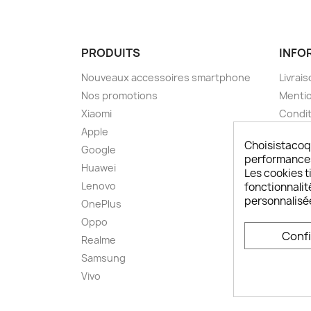
PRODUITS
INFO
Nouveaux accessoires smartphone
Livrais
Nos promotions
Mentio
Xiaomi
Condit
Apple
A pro
Choisistacoq
Google
Paieme
performances,
Huawei
Retou
Les cookies ti
Lenovo
Livrai
fonctionnalit
personnalisé
OnePlus
FAQ ch
Oppo
Comme
Conf
smart
Realme
Conta
Samsung
Plan d
Vivo