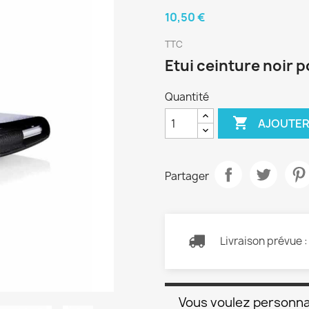
10,50 €
TTC
Etui ceinture noir p
Quantité

AJOUTER
Partager
Livraison prévue 
Vous voulez personna