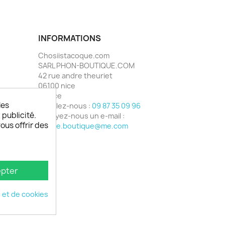
INFORMATIONS
Chosiistacoque.com
SARL PHON-BOUTIQUE.COM
42 rue andre theuriet
06100 nice
France
les
Appelez-nous :
09 87 35 09 96
 publicité.
Envoyez-nous un e-mail :
vous offrir des
phone.boutique@me.com
pter
é et de cookies