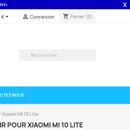
X
ison 48H assurée par la Poste .
shopping_cart


Panier
(0)
 €
Connexion

CTEZ NOUS
 Xiaomi MI 10 Lite
R POUR XIAOMI MI 10 LITE