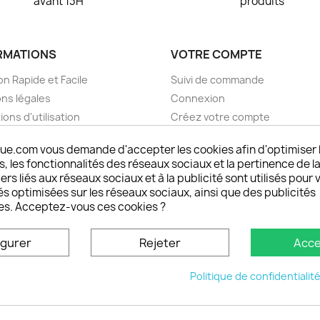
avant 13H
produits
RMATIONS
VOTRE COMPTE
on Rapide et Facile
Suivi de commande
ns légales
Connexion
ions d'utilisation
Créez votre compte
pos
Mes alertes
ue.com vous demande d'accepter les cookies afin d'optimiser 
nt sécurisé choisistacoque
 les fonctionnalités des réseaux sociaux et la pertinence de la
rs et remboursements
ers liés aux réseaux sociaux et à la publicité sont utilisés pour 
son DOM TOM et outremer
és optimisées sur les réseaux sociaux, ainsi que des publicités
es. Acceptez-vous ces cookies ?
oisistacoque
nt personnaliser son
igurer
Rejeter
Acce
phone
ctez-nous
Politique de confidentialit
u site
© 2026 - choisistacoque.com