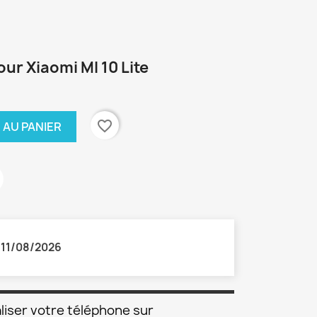
our Xiaomi MI 10 Lite
favorite_border
 AU PANIER
:
11/08/2026
liser votre téléphone sur