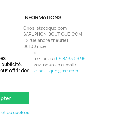
INFORMATIONS
Chosiistacoque.com
SARL PHON-BOUTIQUE.COM
42 rue andre theuriet
06100 nice
France
les
Appelez-nous :
09 87 35 09 96
 publicité.
Envoyez-nous un e-mail :
vous offrir des
phone.boutique@me.com
pter
é et de cookies