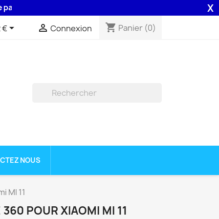
X
a Poste .
shopping_cart


Panier
(0)
 €
Connexion

CTEZ NOUS
i MI 11
360 POUR XIAOMI MI 11