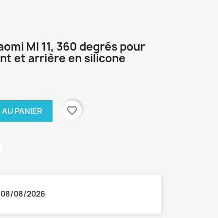
aomi MI 11, 360 degrés pour
t et arrière en silicone
favorite_border
 AU PANIER
:
08/08/2026