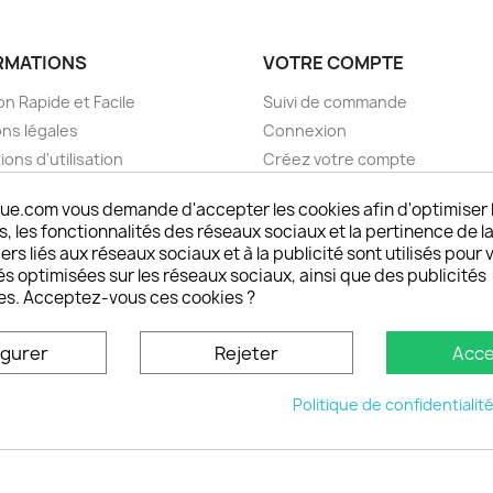
RMATIONS
VOTRE COMPTE
on Rapide et Facile
Suivi de commande
ns légales
Connexion
ions d'utilisation
Créez votre compte
pos
Mes alertes
ue.com vous demande d'accepter les cookies afin d'optimiser 
nt sécurisé choisistacoque
 les fonctionnalités des réseaux sociaux et la pertinence de la
rs et remboursements
ers liés aux réseaux sociaux et à la publicité sont utilisés pour 
son DOM TOM et outremer
és optimisées sur les réseaux sociaux, ainsi que des publicités
es. Acceptez-vous ces cookies ?
oisistacoque
nt personnaliser son
igurer
Rejeter
Acce
phone
ctez-nous
Politique de confidentialit
u site
© 2026 - choisistacoque.com