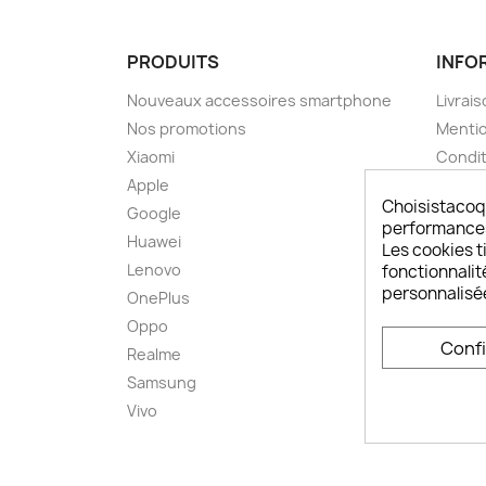
PRODUITS
INFO
Nouveaux accessoires smartphone
Livrais
Nos promotions
Mentio
Xiaomi
Condit
Apple
A pro
Choisistacoq
Google
Paieme
performances,
Huawei
Retou
Les cookies ti
Lenovo
Livrai
fonctionnalit
personnalisé
OnePlus
FAQ ch
Oppo
Comme
Conf
smart
Realme
Conta
Samsung
Plan d
Vivo