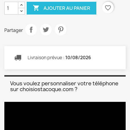

favorite_border
AJOUTER AU PANIER
Partager
Livraison prévue :
10/08/2026
Vous voulez personnaliser votre téléphone
sur choisiostacoque.com ?