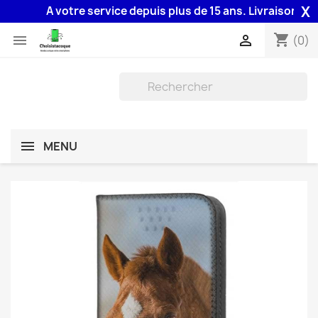
X
A votre service depuis plus de 15 ans. Livraison 48H as
shopping_cart


(0)
MENU