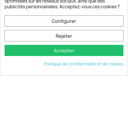
optimisées sur les réseaux sociaux, ainsi que des
publicités personnalisées. Acceptez-vous ces cookies ?
Configurer
PRODUITS

Rejeter
INFORMATIONS

Accepter
VOTRE COMPTE

Politique de confidentialité et de cookies
INFORMATIONS
keyboard_arrow_down
© 2026 - choisistacoque.com