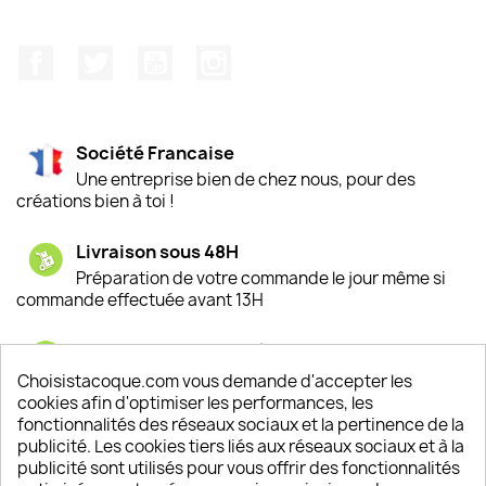
Facebook
Twitter
YouTube
Instagram
Société Francaise
Une entreprise bien de chez nous, pour des
créations bien à toi !
Livraison sous 48H
Préparation de votre commande le jour même si
commande effectuée avant 13H
Satisfaction de nos clients
Depuis 2009, entre 92% et 94% de nos clients
Choisistacoque.com vous demande d'accepter les
sont satisfaits de nos produits
cookies afin d'optimiser les performances, les
fonctionnalités des réseaux sociaux et la pertinence de la
publicité. Les cookies tiers liés aux réseaux sociaux et à la
Un SAV à votre écoute
publicité sont utilisés pour vous offrir des fonctionnalités
Notre SAV est disponible 6/7J de 10h à 18H