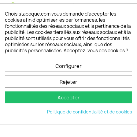
Satisfaction de nos clients
Depuis 2009, entre 92% et 94% de nos clients
Choisistacoque.com vous demande d'accepter les
sont satisfaits de nos produits
cookies afin d'optimiser les performances, les
fonctionnalités des réseaux sociaux et la pertinence de la
publicité. Les cookies tiers liés aux réseaux sociaux et à la
Un SAV à votre écoute
publicité sont utilisés pour vous offrir des fonctionnalités
Notre SAV est disponible 6/7J de 10h à 18H
optimisées sur les réseaux sociaux, ainsi que des
publicités personnalisées. Acceptez-vous ces cookies ?
Configurer
PRODUITS

Rejeter
INFORMATIONS

Accepter
VOTRE COMPTE

Politique de confidentialité et de cookies
INFORMATIONS
keyboard_arrow_down
© 2026 - choisistacoque.com