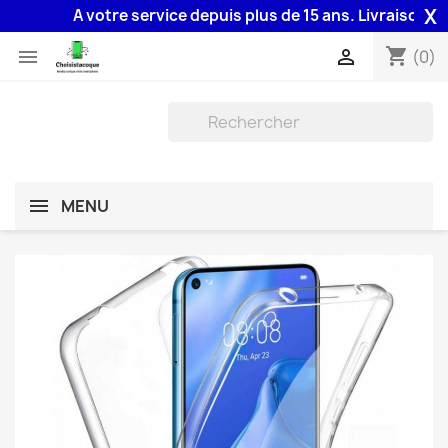
X
A votre service depuis plus de 15 ans. Livraison 48H 
shopping_cart


(0)
MENU