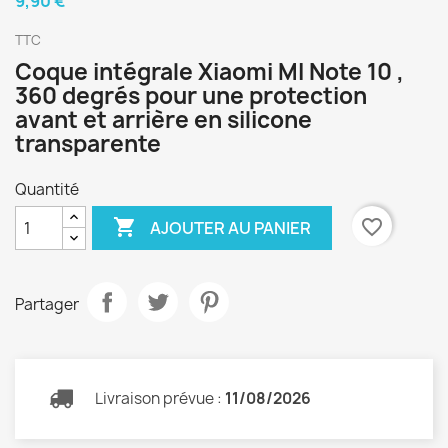
9,90 €
TTC
Coque intégrale Xiaomi MI Note 10 ,
360 degrés pour une protection
avant et arrière en silicone
transparente
Quantité

favorite_border
AJOUTER AU PANIER
Partager
Livraison prévue :
11/08/2026