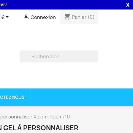
X
n 48H assurée par la Poste .
shopping_cart


Panier
(0)
 €
Connexion

CTEZ NOUS
 personnaliser Xiaomi Redmi 10
 GEL À PERSONNALISER