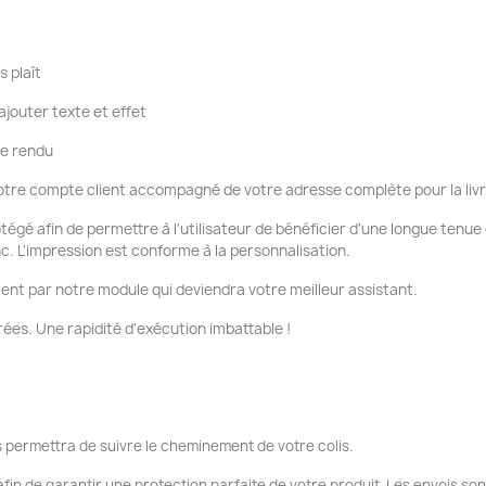
s plaît
ajouter texte et effet
re rendu
tre compte client accompagné de votre adresse complète pour la liv
otégé afin de permettre à l'utilisateur de bénéficier d'une longue tenu
nc. L'impression est conforme à la personnalisation.
ent par notre module qui deviendra votre meilleur assistant.
ées. Une rapidité d'exécution imbattable !
 permettra de suivre le cheminement de votre colis.
fin de garantir une protection parfaite de votre produit. Les envois so