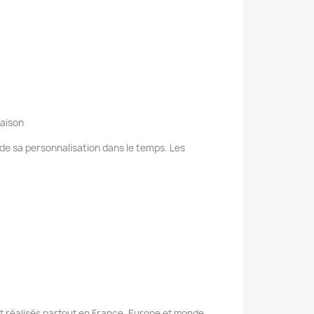
raison
e de sa personnalisation dans le temps. Les
nt réalisés partout en France, Europe et monde.