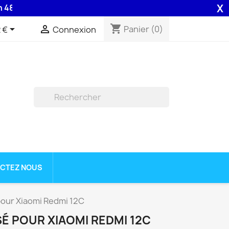
X
surée par la Poste .
shopping_cart


Panier
(0)
 €
Connexion

CTEZ NOUS
pour Xiaomi Redmi 12C
É POUR XIAOMI REDMI 12C