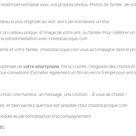
ement personnalisé avec vos propres photos. Photos de famille, de vo
deau la plus originale qui soit, alors personnalisez un étui.
ir un cadeau unique, à l'image de votre ami, ou famille. Pour célébrer un
ue la personnalisation avec choisistacoque.com
 amis et votre famille, choisistacoque.com vous accompagne dans le pr
n optimale de
votre smartphone
. Fini la crainte, l'angoisse des chutes e
ous conseillons d'acheter également un film en verre trempé pour encor
choix. Une humeur, un message, une citation... À vous de choisir !
es, et bien sachez que tout est possible chez choisistacoque.com
e module de personnalisation d'accompagnement.
12C