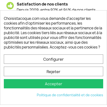
Satisfaction de nos clients
Depuis 2009, entre 92% et 94% de nos clients
sont satisfaits de nos produits
Choisistacoque.com vous demande d'accepter les
cookies afin d'optimiser les performances, les
Un SAV à votre écoute
fonctionnalités des réseaux sociaux et la pertinence de la
Notre SAV est disponible 6/7J de 10h à 18H
publicité. Les cookies tiers liés aux réseaux sociaux et à la
publicité sont utilisés pour vous offrir des fonctionnalités
optimisées sur les réseaux sociaux, ainsi que des
publicités personnalisées. Acceptez-vous ces cookies ?
PRODUITS

Configurer
INFORMATIONS

Rejeter
VOTRE COMPTE

Accepter
INFORMATIONS
keyboard_arrow_down
Politique de confidentialité et de cookies
© 2026 - choisistacoque.com