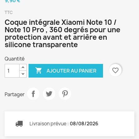
9,90 €
TTC
Coque intégrale Xiaomi Note 10 /
Note 10 Pro , 360 degrés pour une
protection avant et arrière en
silicone transparente
Quantité

favorite_border
AJOUTER AU PANIER
Partager
Livraison prévue :
08/08/2026