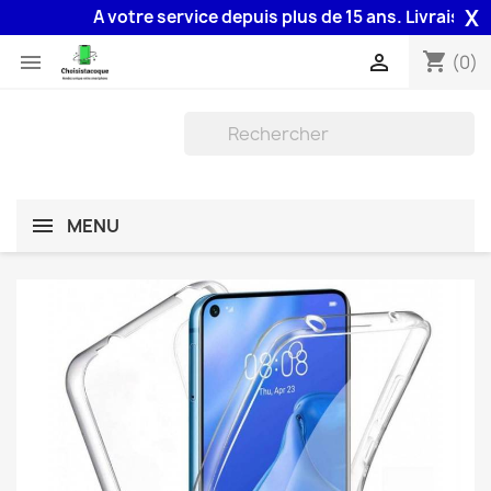
X
A votre service depuis plus de 15 ans. Livraison 48
shopping_cart


(0)
MENU