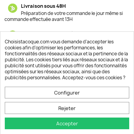
Livraison sous 48H
Préparation de votre commande le jour même si
commande effectuée avant 13H
Satisfaction de nos clients
Depuis 2009, entre 92% et 94% de nos clients
Choisistacoque.com vous demande d'accepter les
sont satisfaits de nos produits
cookies afin d'optimiser les performances, les
fonctionnalités des réseaux sociaux et la pertinence de la
publicité. Les cookies tiers liés aux réseaux sociaux et à la
Un SAV à votre écoute
publicité sont utilisés pour vous offrir des fonctionnalités
Notre SAV est disponible 6/7J de 10h à 18H
optimisées sur les réseaux sociaux, ainsi que des
publicités personnalisées. Acceptez-vous ces cookies ?
Configurer
PRODUITS

Rejeter
INFORMATIONS

Accepter
VOTRE COMPTE
