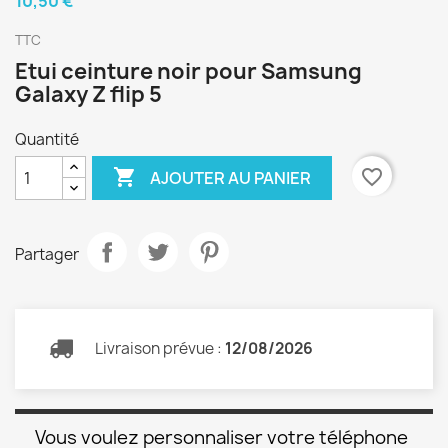
10,50 €
TTC
Etui ceinture noir pour Samsung
Galaxy Z flip 5
Quantité

favorite_border
AJOUTER AU PANIER
Partager
Livraison prévue :
12/08/2026
Vous voulez personnaliser votre téléphone