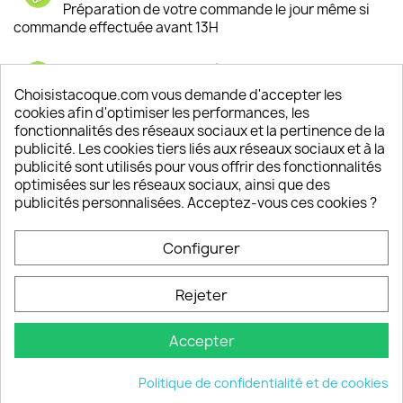
Préparation de votre commande le jour même si
commande effectuée avant 13H
Satisfaction de nos clients
Depuis 2009, entre 92% et 94% de nos clients
Choisistacoque.com vous demande d'accepter les
sont satisfaits de nos produits
cookies afin d'optimiser les performances, les
fonctionnalités des réseaux sociaux et la pertinence de la
publicité. Les cookies tiers liés aux réseaux sociaux et à la
Un SAV à votre écoute
publicité sont utilisés pour vous offrir des fonctionnalités
Notre SAV est disponible 6/7J de 10h à 18H
optimisées sur les réseaux sociaux, ainsi que des
publicités personnalisées. Acceptez-vous ces cookies ?
Configurer
PRODUITS

Rejeter
INFORMATIONS

Accepter
VOTRE COMPTE

Politique de confidentialité et de cookies
INFORMATIONS
keyboard_arrow_down