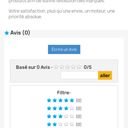
produits afin de suivre l'évolution des marques.
Votre satisfaction, plus qu'une envie, un moteur, une
priorité absolue.
Avis
(0)
Écrire un Avis
Basé sur
0
Avis
-
0
/
5
Filtre:
(0)
(0)
(0)
(0)