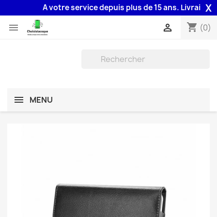
X
A votre service depuis plus de 15 ans. Livraison 48
shopping_cart


(0)
MENU