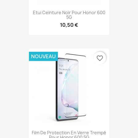
Etui Ceinture Noir Pour Honor 600
5G
10,50 €
NOUVEAU
favorite_border
Film De Protection En Verre Trempé
Pour Honor 600 5G