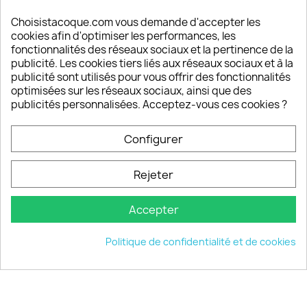
Satisfaction de nos clients
Depuis 2009, entre 92% et 94% de nos clients
Choisistacoque.com vous demande d'accepter les
sont satisfaits de nos produits
cookies afin d'optimiser les performances, les
fonctionnalités des réseaux sociaux et la pertinence de la
publicité. Les cookies tiers liés aux réseaux sociaux et à la
Un SAV à votre écoute
publicité sont utilisés pour vous offrir des fonctionnalités
Notre SAV est disponible 6/7J de 10h à 18H
optimisées sur les réseaux sociaux, ainsi que des
publicités personnalisées. Acceptez-vous ces cookies ?
Configurer
PRODUITS

Rejeter
INFORMATIONS

Accepter
VOTRE COMPTE

Politique de confidentialité et de cookies
INFORMATIONS
keyboard_arrow_down
© 2026 - choisistacoque.com