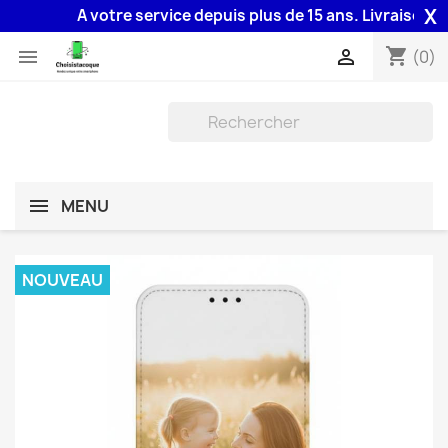
X
A votre service depuis plus de 15 ans. Livraison 48H a
shopping_cart


(0)
MENU
NOUVEAU