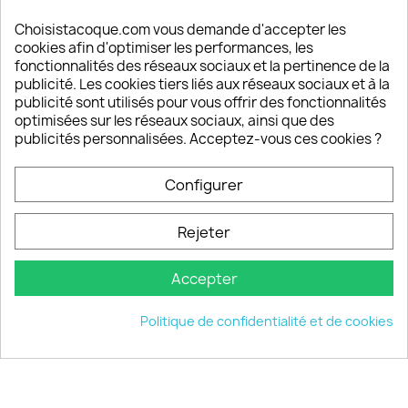
Satisfaction de nos clients
Depuis 2009, entre 92% et 94% de nos clients
Choisistacoque.com vous demande d'accepter les
sont satisfaits de nos produits
cookies afin d'optimiser les performances, les
fonctionnalités des réseaux sociaux et la pertinence de la
publicité. Les cookies tiers liés aux réseaux sociaux et à la
Un SAV à votre écoute
publicité sont utilisés pour vous offrir des fonctionnalités
Notre SAV est disponible 6/7J de 10h à 18H
optimisées sur les réseaux sociaux, ainsi que des
publicités personnalisées. Acceptez-vous ces cookies ?
Configurer
PRODUITS

Rejeter
INFORMATIONS

Accepter
VOTRE COMPTE

Politique de confidentialité et de cookies
INFORMATIONS
keyboard_arrow_down
© 2026 - choisistacoque.com