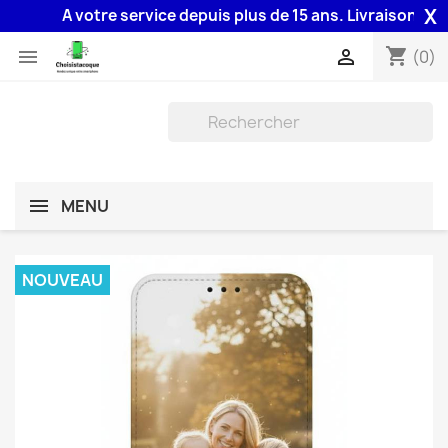
X
A votre service depuis plus de 15 ans. Livraison 48H ass
shopping_cart


(0)
MENU
NOUVEAU