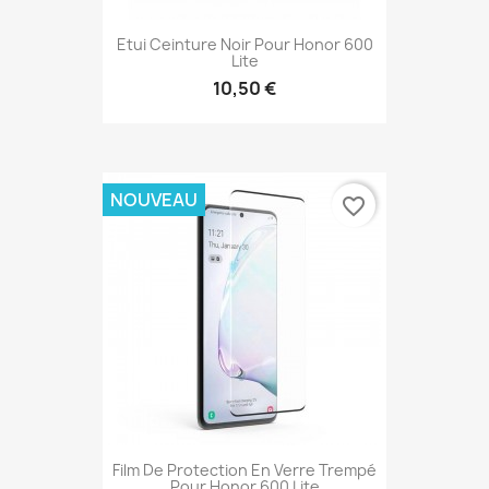
Etui Ceinture Noir Pour Honor 600
Lite
10,50 €
NOUVEAU
favorite_border
Film De Protection En Verre Trempé
Pour Honor 600 Lite