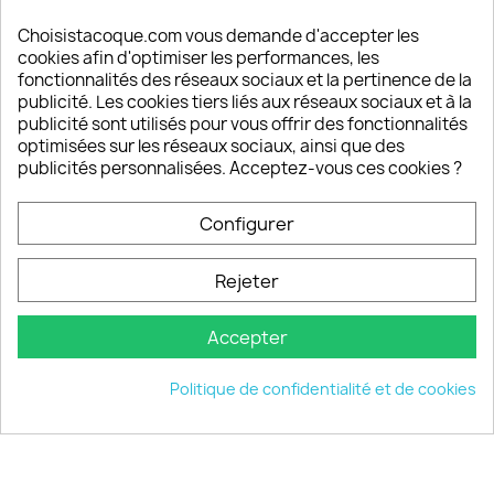
Satisfaction de nos clients
Depuis 2009, entre 92% et 94% de nos clients
Choisistacoque.com vous demande d'accepter les
sont satisfaits de nos produits
cookies afin d'optimiser les performances, les
fonctionnalités des réseaux sociaux et la pertinence de la
publicité. Les cookies tiers liés aux réseaux sociaux et à la
Un SAV à votre écoute
publicité sont utilisés pour vous offrir des fonctionnalités
Notre SAV est disponible 6/7J de 10h à 18H
optimisées sur les réseaux sociaux, ainsi que des
publicités personnalisées. Acceptez-vous ces cookies ?
Configurer
PRODUITS

Rejeter
INFORMATIONS

Accepter
VOTRE COMPTE

Politique de confidentialité et de cookies
INFORMATIONS
keyboard_arrow_down
© 2026 - choisistacoque.com