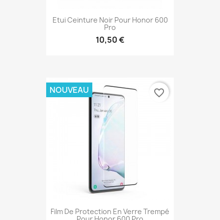
Etui Ceinture Noir Pour Honor 600
Pro
10,50 €
NOUVEAU
favorite_border
Film De Protection En Verre Trempé
Pour Honor 600 Pro