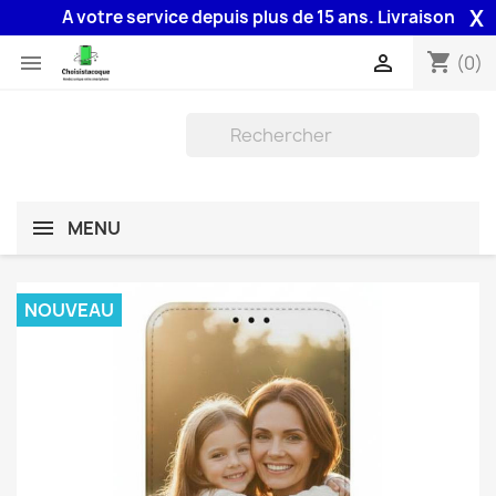
X
A votre service depuis plus de 15 ans. Livraison 48H assu
shopping_cart


(0)
MENU
NOUVEAU